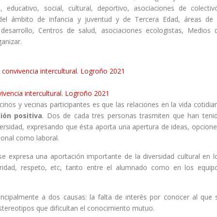
 educativo, social, cultural, deportivo, asociaciones de colectiv
s del ámbito de infancia y juventud y de Tercera Edad, áreas de 
 desarrollo, Centros de salud, asociaciones ecologistas, Medios 
anizar.
 convivencia intercultural. Logroño 2021
ivencia intercultural. Logroño 2021
inos y vecinas participantes es que las relaciones en la vida cotidia
ión positiva
. Dos de cada tres personas trasmiten que han teni
versidad, expresando que ésta aporta una apertura de ideas, opcione
sonal como laboral.
e expresa una aportación importante de la diversidad cultural en l
ridad, respeto, etc, tanto entre el alumnado como en los equip
incipalmente a dos causas: la falta de interés por conocer al que 
 estereotipos que dificultan el conocimiento mutuo.