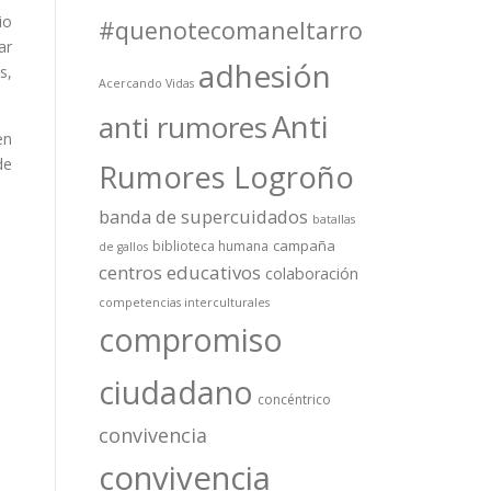
io
#quenotecomaneltarro
ar
adhesión
s,
Acercando Vidas
Anti
anti rumores
en
de
Rumores Logroño
banda de supercuidados
batallas
campaña
biblioteca humana
de gallos
centros educativos
colaboración
competencias interculturales
compromiso
ciudadano
concéntrico
convivencia
convivencia