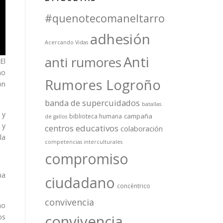
#quenotecomaneltarro
adhesión
Acercando Vidas
Anti
anti rumores
El
mo
Rumores Logroño
on
banda de supercuidados
batallas
 y
campaña
biblioteca humana
de gallos
 y
centros educativos
colaboración
la
competencias interculturales
compromiso
na
ciudadano
concéntrico
convivencia
no
convivencia
os