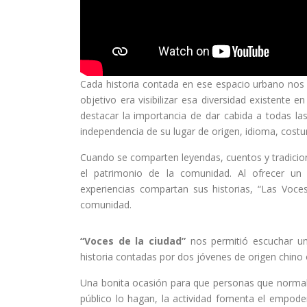
Cada historia contada en ese espacio urbano nos ll
objetivo era visibilizar esa diversidad existente 
destacar la importancia de dar cabida a todas l
independencia de su lugar de origen, idioma, cos
Cuando se comparten leyendas, cuentos y tradicione
el patrimonio de la comunidad. Al ofrecer un 
experiencias compartan sus historias, “Las Voce
comunidad.
“Voces de la ciudad”
nos permitió escuchar un
historia contadas por dos jóvenes de origen chino 
Una bonita ocasión para que personas que normalm
público lo hagan, la actividad fomenta el empode