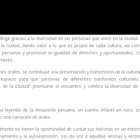
ega gracias a la diversidad de las personas que viven en la ciudad. 
en la ciudad, dando valor a lo que es propio de cada cultura, así co
as personas y promover la igualdad de derechos y oportunidades, c
tumbres…
s orales, se contribuye a la preservación y transmisión de la cultura
espacio para que personas de diferentes trasfondos culturales
s de la Ciudad” promueve el encuentro y celebra la diversidad de 
a leyenda de la Amazonía peruana, un cuento infantil en ruso, u
o una narración en árabe.
ente no tienen la oportunidad de contar sus historias en un entor
ramiento y la autoexpresión. Les da voz a aquellas vecinas y vecin