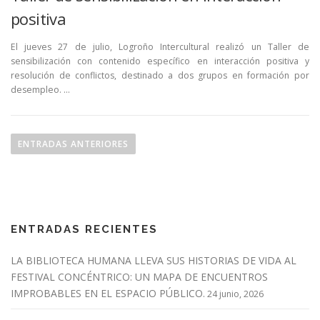
positiva
El jueves 27 de julio, Logroño Intercultural realizó un Taller de
sensibilización con contenido específico en interacción positiva y
resolución de conflictos, destinado a dos grupos en formación por
desempleo. …
N
a
ENTRADAS ANTERIORES
v
e
g
a
ENTRADAS RECIENTES
c
i
LA BIBLIOTECA HUMANA LLEVA SUS HISTORIAS DE VIDA AL
ó
FESTIVAL CONCÉNTRICO: UN MAPA DE ENCUENTROS
n
IMPROBABLES EN EL ESPACIO PÚBLICO.
24 junio, 2026
d