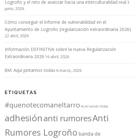
Logroño y el reto de avanzar hacia una interculturalidad real
e
3
junio, 2026
e
n
Cómo conseguir el Informe de vulnerabilidad en el
t
Ayuntamiento de Logroño (regularización extraordinaria 2026)
r
22 abril, 2026
a
Información DEFINITIVA sobre la nueva Regularización
d
Extraordinaria 2026
16 abril, 2026
a
s
8M: Aquí pintamos todas
6 marzo, 2026
ETIQUETAS
#quenotecomaneltarro
Acercando Vidas
adhesión
Anti
anti rumores
Rumores Logroño
banda de