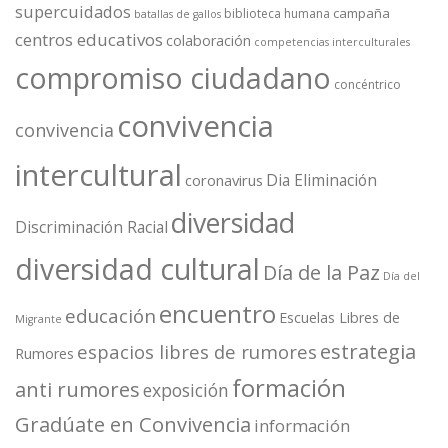
supercuidados
campaña
biblioteca humana
batallas de gallos
centros educativos
colaboración
competencias interculturales
compromiso ciudadano
concéntrico
convivencia
convivencia
intercultural
Dia Eliminación
coronavirus
diversidad
Discriminación Racial
diversidad cultural
Día de la Paz
Día del
encuentro
educación
Escuelas Libres de
Migrante
estrategia
espacios libres de rumores
Rumores
formación
anti rumores
exposición
Gradúate en Convivencia
información