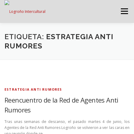
Saltar
contenido
Menú
LOGROÑO INTERCULTURAL
ETIQUETA:
ESTRATEGIA ANTI
RUMORES
ESTRATEGIA ANTI RUMORES
GRADÚATE EN CONVIVENCIA
CAMPAÑAS
ESTRATEGIA ANTI RUMORES
Reencuentro de la Red de Agentes Anti
RECURSOS
PUNTO DE ACOGIDA
Rumores
Tras unas semanas de descanso, el pasado martes 4 de junio, los
Agentes de la Red Anti Rumores Logroño se volvieron a ver las caras en
una reunión donde se …