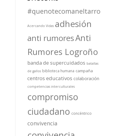
#quenotecomaneltarro
adhesión
Acercando Vidas
Anti
anti rumores
Rumores Logroño
banda de supercuidados
batallas
campaña
biblioteca humana
de gallos
centros educativos
colaboración
competencias interculturales
compromiso
ciudadano
concéntrico
convivencia
convivencia