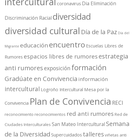
intercultural
Dia Eliminación
coronavirus
diversidad
Discriminación Racial
diversidad cultural
Día de la Paz
Día del
encuentro
educación
Escuelas Libres de
Migrante
estrategia
espacios libres de rumores
Rumores
formación
anti rumores
exposición
Gradúate en Convivencia
información
intercultural
Mesa por la
Logroño Intercultural
Plan de Convivencia
RECI
Convivencia
red anti rumores
reconocimiento
reconocimientos
Red de
Semana
San Mateo Intercultural
Ciudades Interculturales
de la Diversidad
talleres
Supercuidados
viñetas anti