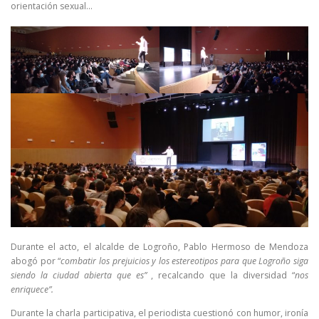
orientación sexual…
Durante el acto, el alcalde de Logroño, Pablo Hermoso de Mendoza
abogó por “
combatir los prejuicios y los estereotipos para que Logroño siga
siendo la ciudad abierta que es”
, recalcando que la diversidad “
nos
enriquece”.
Durante la charla participativa, el periodista cuestionó con humor, ironía