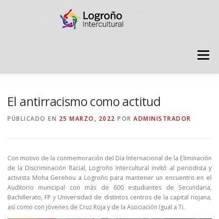
Saltar
contenido
Menú
LOGROÑO INTERCULTURAL
El antirracismo como actitud
PÚBLICADO EN
25 MARZO, 2022
POR
ADMINISTRADOR
ESTRATEGIA ANTI RUMORES
Con motivo de la conmemoración del Día Internacional de la Eliminación
GRADÚATE EN CONVIVENCIA
CAMPAÑAS
de la Discriminación Racial, Logroño Intercultural invitó al periodista y
activista Moha Gerehou a Logroño para mantener un encuentro en el
Auditorio municipal con más de 600 estudiantes de Secundaria,
Bachillerato, FP y Universidad de distintos centros de la capital riojana,
RECURSOS
PUNTO DE ACOGIDA
así como con jóvenes de Cruz Roja y de la Asociación Igual a Ti.