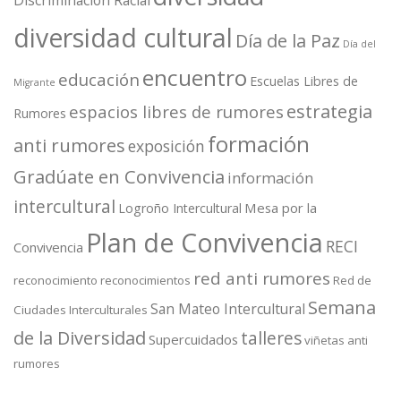
Discriminación Racial
diversidad cultural
Día de la Paz
Día del
encuentro
educación
Escuelas Libres de
Migrante
estrategia
espacios libres de rumores
Rumores
formación
anti rumores
exposición
Gradúate en Convivencia
información
intercultural
Mesa por la
Logroño Intercultural
Plan de Convivencia
RECI
Convivencia
red anti rumores
reconocimiento
reconocimientos
Red de
Semana
San Mateo Intercultural
Ciudades Interculturales
de la Diversidad
talleres
Supercuidados
viñetas anti
rumores