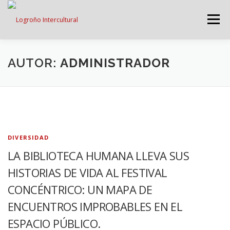
Saltar
contenido
Menú
LOGROÑO INTERCULTURAL
AUTOR:
ADMINISTRADOR
ESTRATEGIA ANTI RUMORES
GRADÚATE EN CONVIVENCIA
CAMPAÑAS
DIVERSIDAD
LA BIBLIOTECA HUMANA LLEVA SUS
HISTORIAS DE VIDA AL FESTIVAL
RECURSOS
PUNTO DE ACOGIDA
CONCÉNTRICO: UN MAPA DE
ENCUENTROS IMPROBABLES EN EL
ESPACIO PÚBLICO.