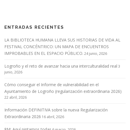
e
g
a
ENTRADAS RECIENTES
c
i
LA BIBLIOTECA HUMANA LLEVA SUS HISTORIAS DE VIDA AL
ó
FESTIVAL CONCÉNTRICO: UN MAPA DE ENCUENTROS
n
IMPROBABLES EN EL ESPACIO PÚBLICO.
24 junio, 2026
d
Logroño y el reto de avanzar hacia una interculturalidad real
e
3
junio, 2026
e
n
Cómo conseguir el Informe de vulnerabilidad en el
t
Ayuntamiento de Logroño (regularización extraordinaria 2026)
r
22 abril, 2026
a
Información DEFINITIVA sobre la nueva Regularización
d
Extraordinaria 2026
16 abril, 2026
a
s
8M: Aquí pintamos todas
6 marzo, 2026