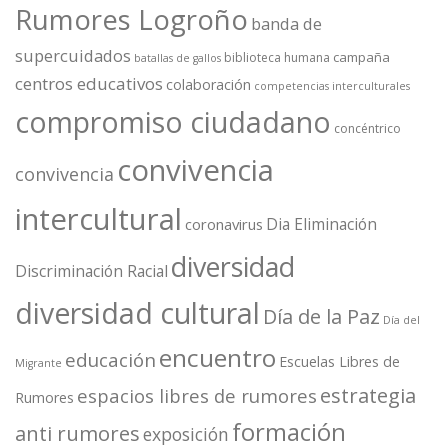
Rumores Logroño
banda de
supercuidados
campaña
biblioteca humana
batallas de gallos
centros educativos
colaboración
competencias interculturales
compromiso ciudadano
concéntrico
convivencia
convivencia
intercultural
Dia Eliminación
coronavirus
diversidad
Discriminación Racial
diversidad cultural
Día de la Paz
Día del
encuentro
educación
Escuelas Libres de
Migrante
estrategia
espacios libres de rumores
Rumores
formación
anti rumores
exposición