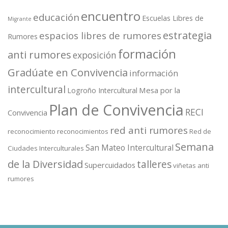
encuentro
educación
Escuelas Libres de
Migrante
estrategia
espacios libres de rumores
Rumores
formación
anti rumores
exposición
Gradúate en Convivencia
información
intercultural
Mesa por la
Logroño Intercultural
Plan de Convivencia
RECI
Convivencia
red anti rumores
reconocimiento
reconocimientos
Red de
Semana
San Mateo Intercultural
Ciudades Interculturales
de la Diversidad
talleres
Supercuidados
viñetas anti
rumores