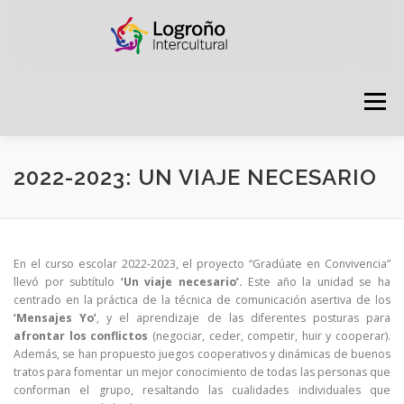
Saltar
contenido
Menú
LOGROÑO INTERCULTURAL
2022-2023: UN VIAJE NECESARIO
ESTRATEGIA ANTI RUMORES
En el curso escolar 2022-2023, el proyecto “Gradúate en Convivencia”
llevó por subtítulo
‘Un viaje necesario’.
Este año la unidad se ha
centrado en la práctica de la técnica de comunicación asertiva de los
GRADÚATE EN CONVIVENCIA
CAMPAÑAS
‘Mensajes Yo’
, y el aprendizaje de las diferentes posturas para
afrontar los conflictos
(negociar, ceder, competir, huir y cooperar).
Además, se han propuesto juegos cooperativos y dinámicas de buenos
tratos para fomentar un mejor conocimiento de todas las personas que
RECURSOS
PUNTO DE ACOGIDA
conforman el grupo, resaltando las cualidades individuales que