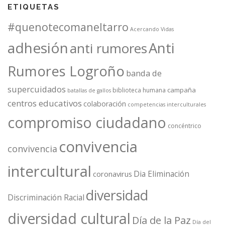
ETIQUETAS
#quenotecomaneltarro
Acercando Vidas
adhesión
Anti
anti rumores
Rumores Logroño
banda de
supercuidados
campaña
biblioteca humana
batallas de gallos
centros educativos
colaboración
competencias interculturales
compromiso ciudadano
concéntrico
convivencia
convivencia
intercultural
Dia Eliminación
coronavirus
diversidad
Discriminación Racial
diversidad cultural
Día de la Paz
Día del