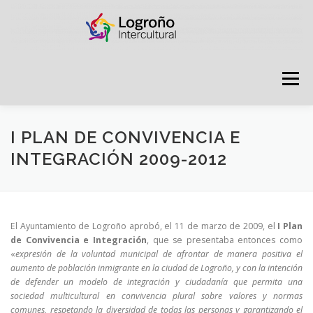
Saltar
contenido
Menú
LOGROÑO INTERCULTURAL
I PLAN DE CONVIVENCIA E
INTEGRACIÓN 2009-2012
ESTRATEGIA ANTI RUMORES
El Ayuntamiento de Logroño aprobó, el 11 de marzo de 2009, el
I Plan
GRADÚATE EN CONVIVENCIA
CAMPAÑAS
de Convivencia e Integración
, que se presentaba entonces como
«
expresión de la voluntad municipal de afrontar de manera positiva el
aumento de población inmigrante en la ciudad de Logroño, y con la intención
de defender un modelo de integración y ciudadanía que permita una
RECURSOS
PUNTO DE ACOGIDA
sociedad multicultural en convivencia plural sobre valores y normas
comunes, respetando la diversidad de todas las personas y garantizando el