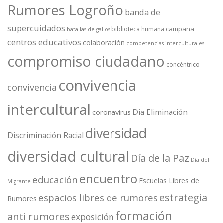
Rumores Logroño
banda de
supercuidados
campaña
biblioteca humana
batallas de gallos
centros educativos
colaboración
competencias interculturales
compromiso ciudadano
concéntrico
convivencia
convivencia
intercultural
Dia Eliminación
coronavirus
diversidad
Discriminación Racial
diversidad cultural
Día de la Paz
Día del
encuentro
educación
Escuelas Libres de
Migrante
estrategia
espacios libres de rumores
Rumores
formación
anti rumores
exposición