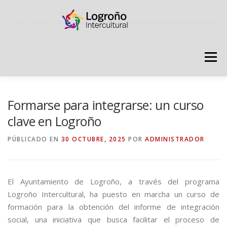
Saltar
contenido
Menú
LOGROÑO INTERCULTURAL
Formarse para integrarse: un curso
clave en Logroño
ESTRATEGIA ANTI RUMORES
PÚBLICADO EN
30 OCTUBRE, 2025
POR
ADMINISTRADOR
GRADÚATE EN CONVIVENCIA
CAMPAÑAS
El Ayuntamiento de Logroño, a través del programa
Logroño Intercultural, ha puesto en marcha un curso de
formación para la obtención del informe de integración
RECURSOS
PUNTO DE ACOGIDA
social, una iniciativa que busca facilitar el proceso de