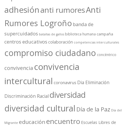
adhesión
Anti
anti rumores
Rumores Logroño
banda de
supercuidados
campaña
biblioteca humana
batallas de gallos
centros educativos
colaboración
competencias interculturales
compromiso ciudadano
concéntrico
convivencia
convivencia
intercultural
Dia Eliminación
coronavirus
diversidad
Discriminación Racial
diversidad cultural
Día de la Paz
Día del
encuentro
educación
Escuelas Libres de
Migrante