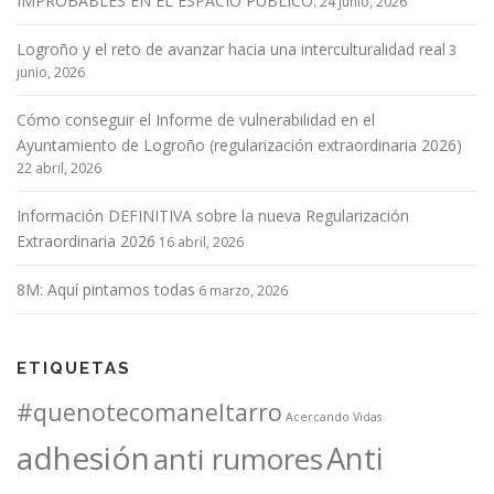
IMPROBABLES EN EL ESPACIO PÚBLICO.
24 junio, 2026
d
Logroño y el reto de avanzar hacia una interculturalidad real
e
3
junio, 2026
e
n
Cómo conseguir el Informe de vulnerabilidad en el
t
Ayuntamiento de Logroño (regularización extraordinaria 2026)
r
22 abril, 2026
a
Información DEFINITIVA sobre la nueva Regularización
d
Extraordinaria 2026
16 abril, 2026
a
s
8M: Aquí pintamos todas
6 marzo, 2026
ETIQUETAS
#quenotecomaneltarro
Acercando Vidas
adhesión
Anti
anti rumores