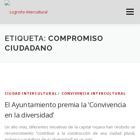
Saltar
contenido
Menú
LOGROÑO INTERCULTURAL
ETIQUETA:
COMPROMISO
CIUDADANO
ESTRATEGIA ANTI RUMORES
GRADÚATE EN CONVIVENCIA
CAMPAÑAS
CIUDAD INTERCULTURAL
/
CONVIVENCIA INTERCULTURAL
El Ayuntamiento premia la ‘Convivencia
RECURSOS
PUNTO DE ACOGIDA
en la diversidad’
Un año más, diferentes iniciativas de la capital riojana han recibido un
reconocimiento ‘‘contribuir a la construcción de una ciudad plural,
inclusiva y orgullosa de su diversidad‘‘ en un acto …