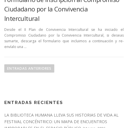
Ciudadano por la Convivencia
Intercultural
Desde el II Plan de Convivencia Intercultural se ha iniciado el
Compromiso Ciudadano por la Convivencia Intercultural, si deseas
sumarte, descarga el formulario que incluimos a continuación y re-
envíalo una …
N
a
ENTRADAS ANTERIORES
v
e
g
a
ENTRADAS RECIENTES
c
i
LA BIBLIOTECA HUMANA LLEVA SUS HISTORIAS DE VIDA AL
ó
FESTIVAL CONCÉNTRICO: UN MAPA DE ENCUENTROS
n