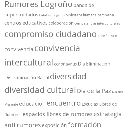
Rumores Logroño
banda de
supercuidados
campaña
biblioteca humana
batallas de gallos
centros educativos
colaboración
competencias interculturales
compromiso ciudadano
concéntrico
convivencia
convivencia
intercultural
Dia Eliminación
coronavirus
diversidad
Discriminación Racial
diversidad cultural
Día de la Paz
Día del
encuentro
educación
Escuelas Libres de
Migrante
estrategia
espacios libres de rumores
Rumores
formación
anti rumores
exposición