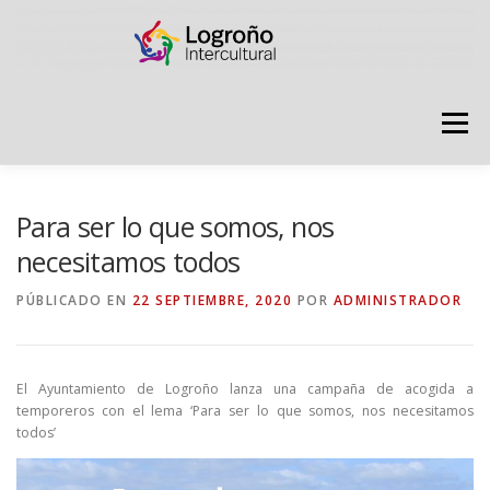
Saltar
contenido
Menú
LOGROÑO INTERCULTURAL
Para ser lo que somos, nos
necesitamos todos
ESTRATEGIA ANTI RUMORES
PÚBLICADO EN
22 SEPTIEMBRE, 2020
POR
ADMINISTRADOR
GRADÚATE EN CONVIVENCIA
CAMPAÑAS
El Ayuntamiento de Logroño lanza una campaña de acogida a
temporeros con el lema ‘Para ser lo que somos, nos necesitamos
todos’
RECURSOS
PUNTO DE ACOGIDA