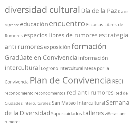
diversidad cultural
Día de la Paz
Día del
encuentro
educación
Escuelas Libres de
Migrante
estrategia
espacios libres de rumores
Rumores
formación
anti rumores
exposición
Gradúate en Convivencia
información
intercultural
Mesa por la
Logroño Intercultural
Plan de Convivencia
RECI
Convivencia
red anti rumores
reconocimiento
reconocimientos
Red de
Semana
San Mateo Intercultural
Ciudades Interculturales
de la Diversidad
talleres
Supercuidados
viñetas anti
rumores