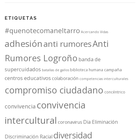
ETIQUETAS
#quenotecomaneltarro
Acercando Vidas
adhesión
Anti
anti rumores
Rumores Logroño
banda de
supercuidados
campaña
biblioteca humana
batallas de gallos
centros educativos
colaboración
competencias interculturales
compromiso ciudadano
concéntrico
convivencia
convivencia
intercultural
Dia Eliminación
coronavirus
diversidad
Discriminación Racial