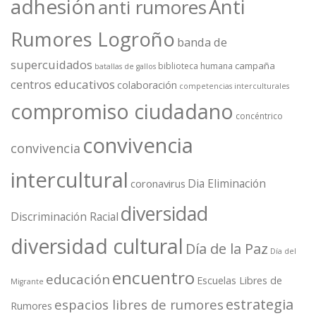
adhesión
Anti
anti rumores
Rumores Logroño
banda de
supercuidados
campaña
biblioteca humana
batallas de gallos
centros educativos
colaboración
competencias interculturales
compromiso ciudadano
concéntrico
convivencia
convivencia
intercultural
Dia Eliminación
coronavirus
diversidad
Discriminación Racial
diversidad cultural
Día de la Paz
Día del
encuentro
educación
Escuelas Libres de
Migrante
estrategia
espacios libres de rumores
Rumores