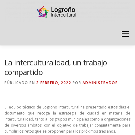
Saltar
contenido
Menú
LOGROÑO INTERCULTURAL
La interculturalidad, un trabajo
compartido
ESTRATEGIA ANTI RUMORES
PÚBLICADO EN
3 FEBRERO, 2022
POR
ADMINISTRADOR
GRADÚATE EN CONVIVENCIA
CAMPAÑAS
El equipo técnico de Logroño Intercultural ha presentado estos días el
documento que recoge la estrategia de ciudad en materia de
interculturalidad, tanto a los grupos municipales como a organizaciones
RECURSOS
PUNTO DE ACOGIDA
de diversos ámbitos, con el objetivo de trabajar conjuntamente para
cumplir los retos que se proponen para los próximos tres años.