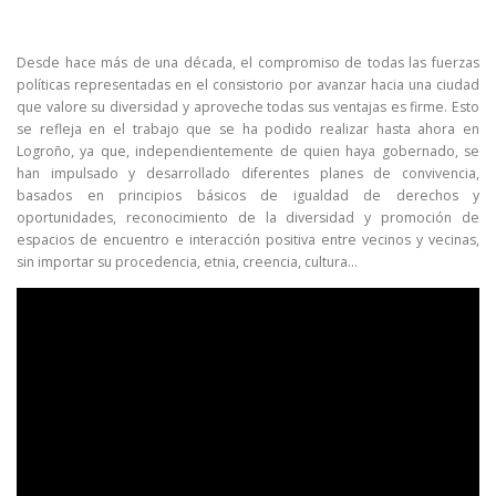
Desde hace más de una década, el compromiso de todas las fuerzas
políticas representadas en el consistorio por avanzar hacia una ciudad
que valore su diversidad y aproveche todas sus ventajas es firme. Esto
se refleja en el trabajo que se ha podido realizar hasta ahora en
Logroño, ya que, independientemente de quien haya gobernado, se
han impulsado y desarrollado diferentes planes de convivencia,
basados en principios básicos de igualdad de derechos y
oportunidades, reconocimiento de la diversidad y promoción de
espacios de encuentro e interacción positiva entre vecinos y vecinas,
sin importar su procedencia, etnia, creencia, cultura…