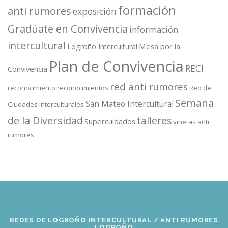
formación
anti rumores
exposición
Gradúate en Convivencia
información
intercultural
Mesa por la
Logroño Intercultural
Plan de Convivencia
RECI
Convivencia
red anti rumores
reconocimiento
reconocimientos
Red de
Semana
San Mateo Intercultural
Ciudades Interculturales
de la Diversidad
talleres
Supercuidados
viñetas anti
rumores
REDES DE LOGROÑO INTERCULTURAL / ANTI RUMORES
LOGROÑO