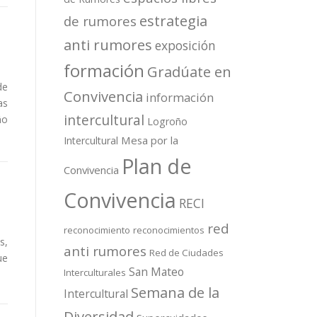
estrategia
de rumores
anti rumores
exposición
formación
Gradúate en
de
Convivencia
información
as
intercultural
ño
Logroño
Mesa por la
Intercultural
Plan de
Convivencia
Convivencia
RECI
red
reconocimiento
reconocimientos
s,
anti rumores
Red de Ciudades
ue
San Mateo
Interculturales
Semana de la
Intercultural
Diversidad