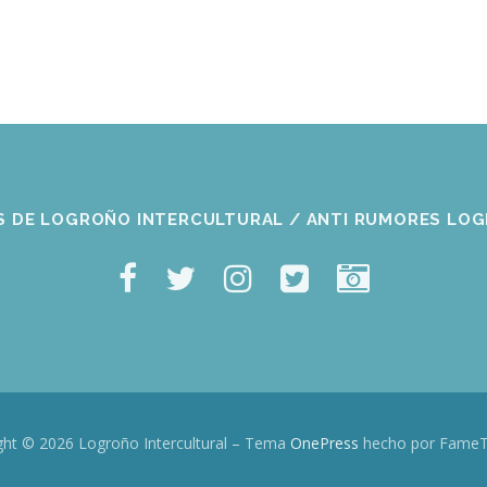
S DE LOGROÑO INTERCULTURAL / ANTI RUMORES LO
ght © 2026 Logroño Intercultural
–
Tema
OnePress
hecho por Fame