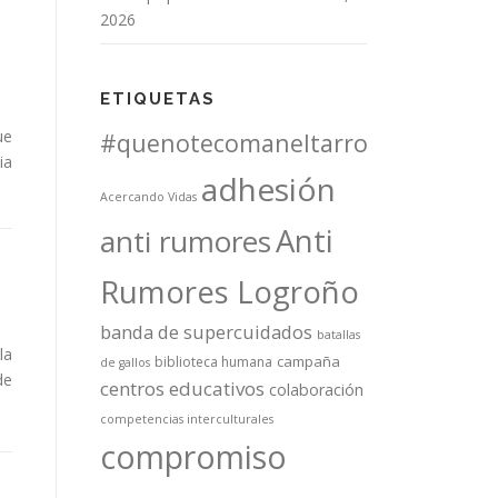
2026
ETIQUETAS
ue
#quenotecomaneltarro
ia
adhesión
Acercando Vidas
Anti
anti rumores
Rumores Logroño
banda de supercuidados
batallas
la
campaña
biblioteca humana
de gallos
de
centros educativos
colaboración
competencias interculturales
compromiso