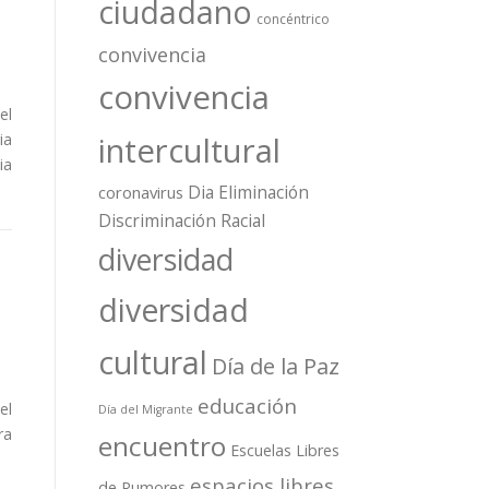
ciudadano
concéntrico
convivencia
convivencia
el
ia
intercultural
ia
Dia Eliminación
coronavirus
Discriminación Racial
diversidad
diversidad
cultural
Día de la Paz
educación
el
Día del Migrante
ra
encuentro
Escuelas Libres
espacios libres
de Rumores