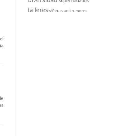
Supercuidados
talleres
viñetas anti rumores
el
ia
de
as