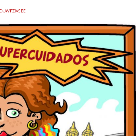
/gDUWFZlVSEE