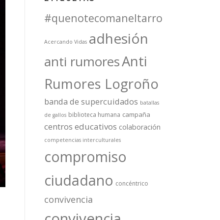
#quenotecomaneltarro
adhesión
Acercando Vidas
Anti
anti rumores
Rumores Logroño
banda de supercuidados
batallas
campaña
biblioteca humana
de gallos
centros educativos
colaboración
competencias interculturales
compromiso
ciudadano
concéntrico
convivencia
convivencia