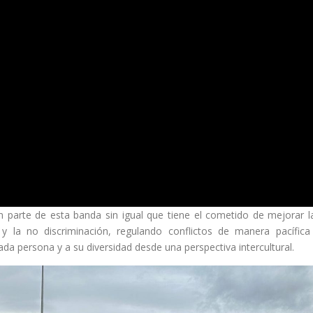
 parte de esta banda sin igual que tiene el cometido de mejorar l
y la no discriminación, regulando conflictos de manera pacífica
cada persona y a su diversidad desde una perspectiva intercultural.