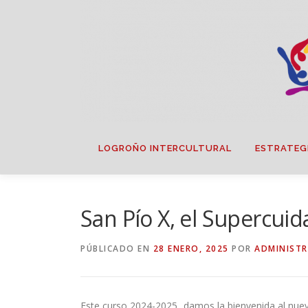
Saltar
contenido
LOGROÑO INTERCULTURAL
ESTRATEG
San Pío X, el Supercu
PÚBLICADO EN
28 ENERO, 2025
POR
ADMINIST
Este curso 2024-2025, damos la bienvenida al nuev