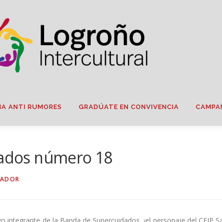
IA ANTI RUMORES
GRADÚATE EN CONVIVENCIA
CAMPA
idados número 18
RADOR
o integrante de la Banda de Supercuidados, ¡el personaje del CEIP S