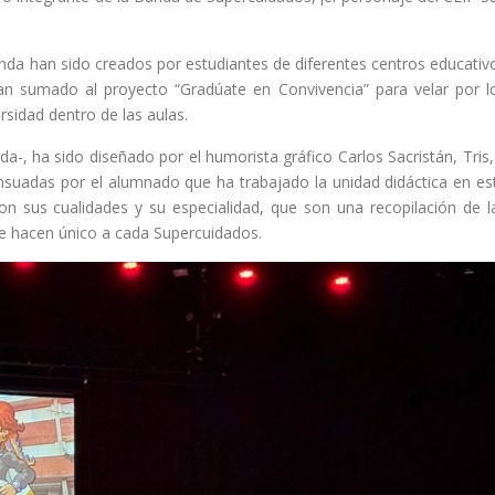
da han sido creados por estudiantes de diferentes centros educativ
n sumado al proyecto “Gradúate en Convivencia” para velar por l
rsidad dentro de las aulas.
da-, ha sido diseñado por el humorista gráfico Carlos Sacristán, Tris,
sensuadas por el alumnado que ha trabajado la unidad didáctica en es
con sus cualidades y su especialidad, que son una recopilación de l
ue hacen único a cada Supercuidados.