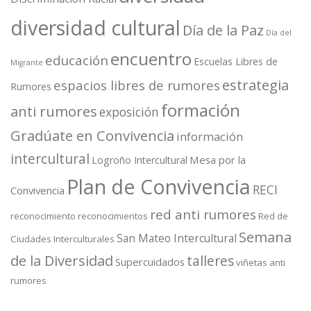
diversidad cultural
Día de la Paz
Día del
encuentro
educación
Escuelas Libres de
Migrante
estrategia
espacios libres de rumores
Rumores
formación
anti rumores
exposición
Gradúate en Convivencia
información
intercultural
Mesa por la
Logroño Intercultural
Plan de Convivencia
RECI
Convivencia
red anti rumores
reconocimiento
reconocimientos
Red de
Semana
San Mateo Intercultural
Ciudades Interculturales
de la Diversidad
talleres
Supercuidados
viñetas anti
rumores