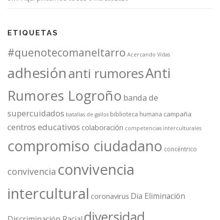
ETIQUETAS
#quenotecomaneltarro
Acercando Vidas
adhesión
Anti
anti rumores
Rumores Logroño
banda de
supercuidados
campaña
biblioteca humana
batallas de gallos
centros educativos
colaboración
competencias interculturales
compromiso ciudadano
concéntrico
convivencia
convivencia
intercultural
Dia Eliminación
coronavirus
diversidad
Discriminación Racial