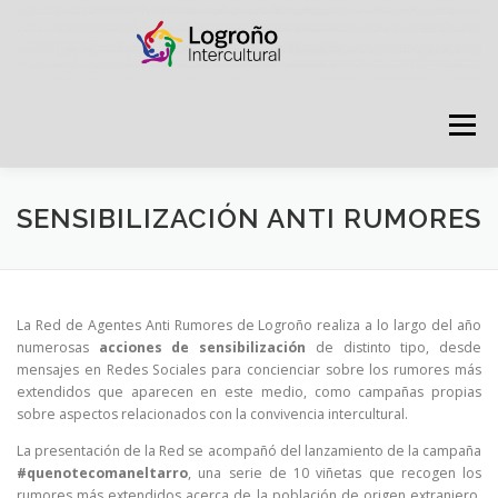
Saltar
contenido
Menú
LOGROÑO INTERCULTURAL
SENSIBILIZACIÓN ANTI RUMORES
ESTRATEGIA ANTI RUMORES
La Red de Agentes Anti Rumores de Logroño realiza a lo largo del año
numerosas
acciones de sensibilización
de distinto tipo, desde
mensajes en Redes Sociales para concienciar sobre los rumores más
GRADÚATE EN CONVIVENCIA
CAMPAÑAS
extendidos que aparecen en este medio, como campañas propias
sobre aspectos relacionados con la convivencia intercultural.
La presentación de la Red se acompañó del lanzamiento de la campaña
RECURSOS
PUNTO DE ACOGIDA
#quenotecomaneltarro
, una serie de 10 viñetas que recogen los
rumores más extendidos acerca de la población de origen extranjero.