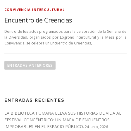
CONVIVENCIA INTERCULTURAL
Encuentro de Creencias
Dentro de los actos programados para la celabración de la Semana de
la Diversidad, organizados por Logroño Intercultural y la Mesa por la
Convivencia, se celebra un Encuentro de Creencias, …
N
a
ENTRADAS ANTERIORES
v
e
g
a
ENTRADAS RECIENTES
c
i
LA BIBLIOTECA HUMANA LLEVA SUS HISTORIAS DE VIDA AL
ó
FESTIVAL CONCÉNTRICO: UN MAPA DE ENCUENTROS
n
IMPROBABLES EN EL ESPACIO PÚBLICO.
24 junio, 2026