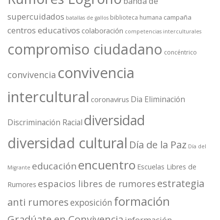
banda de
supercuidados
campaña
biblioteca humana
batallas de gallos
centros educativos
colaboración
competencias interculturales
compromiso ciudadano
concéntrico
convivencia
convivencia
intercultural
Dia Eliminación
coronavirus
diversidad
Discriminación Racial
diversidad cultural
Día de la Paz
Día del
encuentro
educación
Escuelas Libres de
Migrante
estrategia
espacios libres de rumores
Rumores
formación
anti rumores
exposición
Gradúate en Convivencia