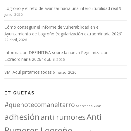
d
Logroño y el reto de avanzar hacia una interculturalidad real
e
3
junio, 2026
e
n
Cómo conseguir el Informe de vulnerabilidad en el
t
Ayuntamiento de Logroño (regularización extraordinaria 2026)
r
22 abril, 2026
a
Información DEFINITIVA sobre la nueva Regularización
d
Extraordinaria 2026
16 abril, 2026
a
s
8M: Aquí pintamos todas
6 marzo, 2026
ETIQUETAS
#quenotecomaneltarro
Acercando Vidas
adhesión
Anti
anti rumores
Rumores Logroño