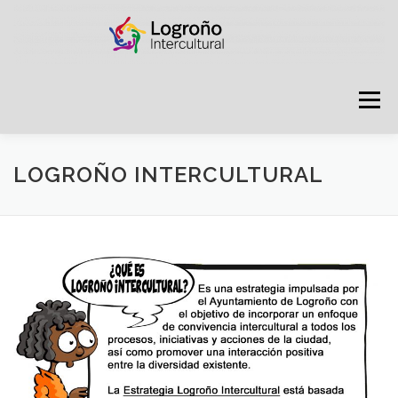
Saltar
contenido
Menú
LOGROÑO INTERCULTURAL
LOGROÑO INTERCULTURAL
ESTRATEGIA ANTI RUMORES
GRADÚATE EN CONVIVENCIA
CAMPAÑAS
RECURSOS
PUNTO DE ACOGIDA