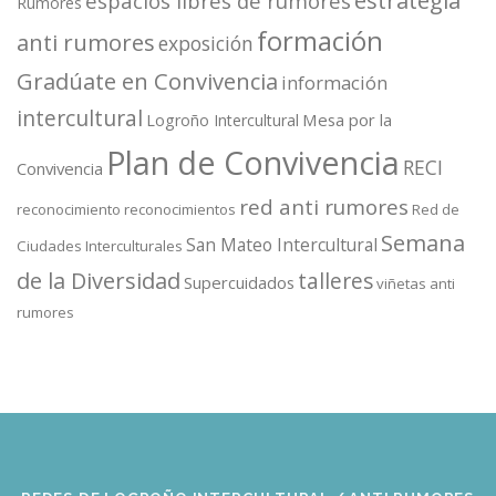
estrategia
espacios libres de rumores
Rumores
formación
anti rumores
exposición
Gradúate en Convivencia
información
intercultural
Mesa por la
Logroño Intercultural
Plan de Convivencia
RECI
Convivencia
red anti rumores
reconocimiento
reconocimientos
Red de
Semana
San Mateo Intercultural
Ciudades Interculturales
de la Diversidad
talleres
Supercuidados
viñetas anti
rumores