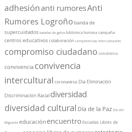
adhesión
Anti
anti rumores
Rumores Logroño
banda de
supercuidados
campaña
biblioteca humana
batallas de gallos
centros educativos
colaboración
competencias interculturales
compromiso ciudadano
concéntrico
convivencia
convivencia
intercultural
Dia Eliminación
coronavirus
diversidad
Discriminación Racial
diversidad cultural
Día de la Paz
Día del
encuentro
educación
Escuelas Libres de
Migrante