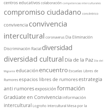
centros educativos
colaboración
competencias interculturales
compromiso ciudadano
concéntrico
convivencia
convivencia
intercultural
Dia Eliminación
coronavirus
diversidad
Discriminación Racial
diversidad cultural
Día de la Paz
Día del
encuentro
educación
Escuelas Libres de
Migrante
estrategia
espacios libres de rumores
Rumores
formación
anti rumores
exposición
Gradúate en Convivencia
información
intercultural
Mesa por la
Logroño Intercultural