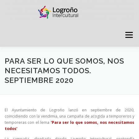
Saltar
contenido
Menú
LOGROÑO INTERCULTURAL
PARA SER LO QUE SOMOS, NOS
NECESITAMOS TODOS.
SEPTIEMBRE 2020
ESTRATEGIA ANTI RUMORES
GRADÚATE EN CONVIVENCIA
CAMPAÑAS
El Ayuntamiento de Logroño lanzó en septiembre de 2020,
coincidiendo con la vendimia, una campaña de acogida a temporeros y
temporeras con el lema
‘Para ser lo que somos, nos necesitamos
RECURSOS
PUNTO DE ACOGIDA
todos’
La campaña, diseñada desde Logroño Intercultural, pretendía