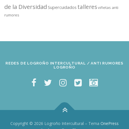
de la Diversidad
talleres
Supercuidados
viñetas anti
rumores
REDES DE LOGROÑO INTERCULTURAL / ANTI RUMORES
LOGROÑO
Copyright © 2026 Logroño Intercultural
–
Tema
OnePress