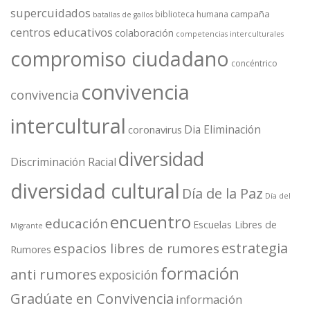
supercuidados
campaña
biblioteca humana
batallas de gallos
centros educativos
colaboración
competencias interculturales
compromiso ciudadano
concéntrico
convivencia
convivencia
intercultural
Dia Eliminación
coronavirus
diversidad
Discriminación Racial
diversidad cultural
Día de la Paz
Día del
encuentro
educación
Escuelas Libres de
Migrante
estrategia
espacios libres de rumores
Rumores
formación
anti rumores
exposición
Gradúate en Convivencia
información