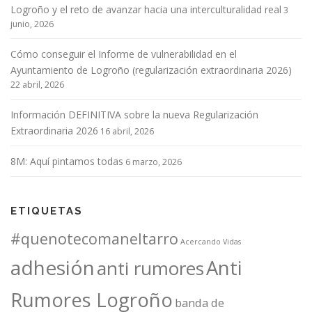
Logroño y el reto de avanzar hacia una interculturalidad real
e
3
junio, 2026
e
n
Cómo conseguir el Informe de vulnerabilidad en el
t
Ayuntamiento de Logroño (regularización extraordinaria 2026)
r
22 abril, 2026
a
Información DEFINITIVA sobre la nueva Regularización
d
Extraordinaria 2026
16 abril, 2026
a
s
8M: Aquí pintamos todas
6 marzo, 2026
ETIQUETAS
#quenotecomaneltarro
Acercando Vidas
adhesión
Anti
anti rumores
Rumores Logroño
banda de