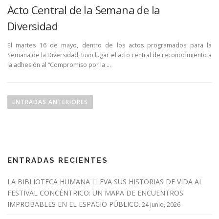
Acto Central de la Semana de la
Diversidad
El martes 16 de mayo, dentro de los actos programados para la
Semana de la Diversidad, tuvo lugar el acto central de reconocimiento a
la adhesión al “Compromiso por la …
N
a
ENTRADAS ANTERIORES
v
e
g
a
ENTRADAS RECIENTES
c
i
LA BIBLIOTECA HUMANA LLEVA SUS HISTORIAS DE VIDA AL
ó
FESTIVAL CONCÉNTRICO: UN MAPA DE ENCUENTROS
n
IMPROBABLES EN EL ESPACIO PÚBLICO.
24 junio, 2026
d