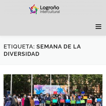
Saltar
contenido
Menú
LOGROÑO INTERCULTURAL
ETIQUETA:
SEMANA DE LA
DIVERSIDAD
ESTRATEGIA ANTI RUMORES
GRADÚATE EN CONVIVENCIA
CAMPAÑAS
RECURSOS
PUNTO DE ACOGIDA