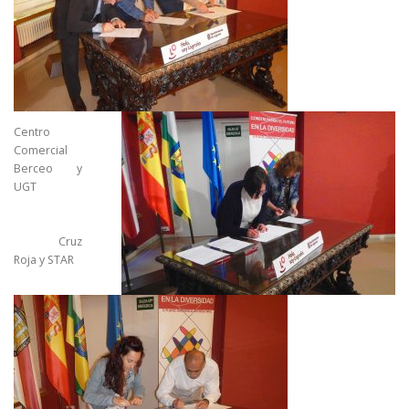
Centro
Comercial
Berceo y
UGT
Cruz
Roja y STAR