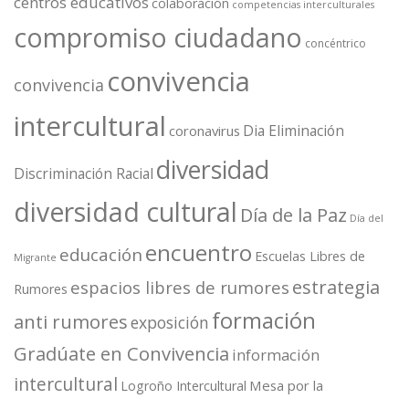
centros educativos
colaboración
competencias interculturales
compromiso ciudadano
concéntrico
convivencia
convivencia
intercultural
Dia Eliminación
coronavirus
diversidad
Discriminación Racial
diversidad cultural
Día de la Paz
Día del
encuentro
educación
Escuelas Libres de
Migrante
estrategia
espacios libres de rumores
Rumores
formación
anti rumores
exposición
Gradúate en Convivencia
información
intercultural
Mesa por la
Logroño Intercultural