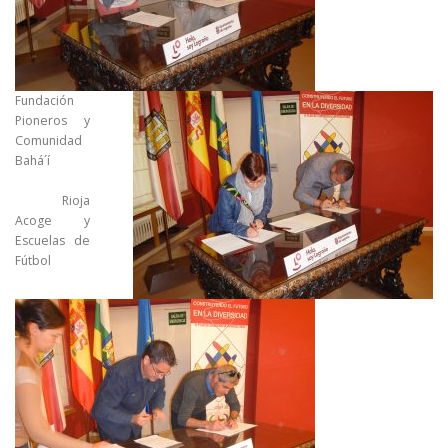
Fundación
Pioneros y
Comunidad
Bahá´í
Rioja
Acoge y
Escuelas de
Fútbol