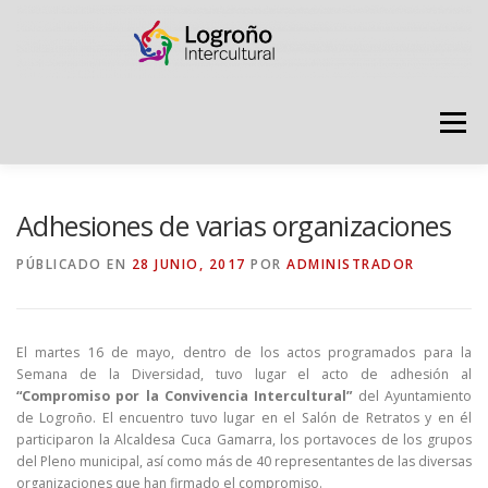
Saltar
contenido
Menú
LOGROÑO INTERCULTURAL
Adhesiones de varias organizaciones
PÚBLICADO EN
28 JUNIO, 2017
POR
ADMINISTRADOR
ESTRATEGIA ANTI RUMORES
El martes 16 de mayo, dentro de los actos programados para la
GRADÚATE EN CONVIVENCIA
CAMPAÑAS
Semana de la Diversidad, tuvo lugar el acto de adhesión al
“Compromiso por la Convivencia Intercultural”
del Ayuntamiento
de Logroño. El encuentro tuvo lugar en el Salón de Retratos y en él
participaron la Alcaldesa Cuca Gamarra, los portavoces de los grupos
RECURSOS
PUNTO DE ACOGIDA
del Pleno municipal, así como más de 40 representantes de las diversas
organizaciones que han firmado el compromiso.