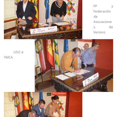
PP y
Federación
de
Asociacione
s de
Vecinos
USO e
YMCA