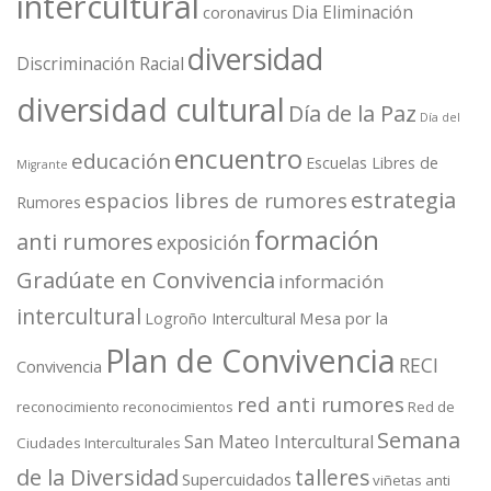
intercultural
Dia Eliminación
coronavirus
diversidad
Discriminación Racial
diversidad cultural
Día de la Paz
Día del
encuentro
educación
Escuelas Libres de
Migrante
estrategia
espacios libres de rumores
Rumores
formación
anti rumores
exposición
Gradúate en Convivencia
información
intercultural
Mesa por la
Logroño Intercultural
Plan de Convivencia
RECI
Convivencia
red anti rumores
reconocimiento
reconocimientos
Red de
Semana
San Mateo Intercultural
Ciudades Interculturales
de la Diversidad
talleres
Supercuidados
viñetas anti