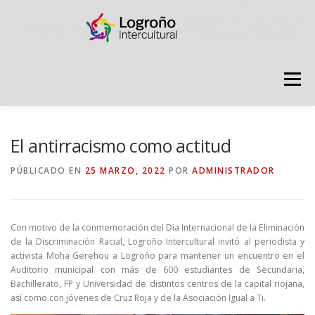
Saltar
contenido
Menú
LOGROÑO INTERCULTURAL
El antirracismo como actitud
PÚBLICADO EN
25 MARZO, 2022
POR
ADMINISTRADOR
ESTRATEGIA ANTI RUMORES
Con motivo de la conmemoración del Día Internacional de la Eliminación
GRADÚATE EN CONVIVENCIA
CAMPAÑAS
de la Discriminación Racial, Logroño Intercultural invitó al periodista y
activista Moha Gerehou a Logroño para mantener un encuentro en el
Auditorio municipal con más de 600 estudiantes de Secundaria,
Bachillerato, FP y Universidad de distintos centros de la capital riojana,
RECURSOS
PUNTO DE ACOGIDA
así como con jóvenes de Cruz Roja y de la Asociación Igual a Ti.