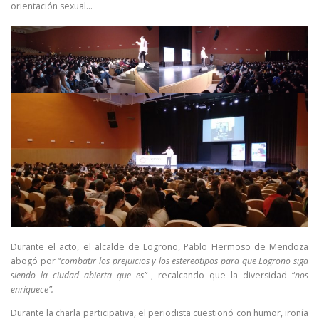
orientación sexual…
Durante el acto, el alcalde de Logroño, Pablo Hermoso de Mendoza
abogó por “
combatir los prejuicios y los estereotipos para que Logroño siga
siendo la ciudad abierta que es”
, recalcando que la diversidad “
nos
enriquece”.
Durante la charla participativa, el periodista cuestionó con humor, ironía