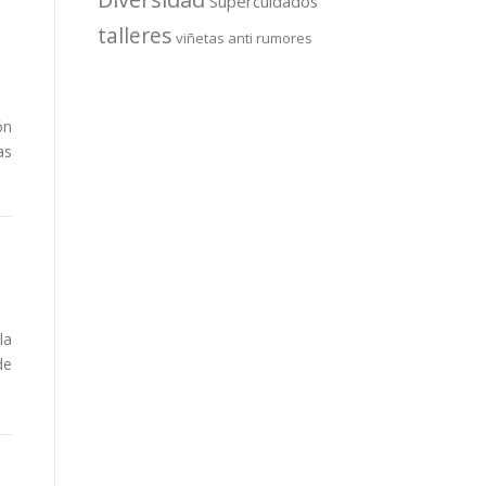
Supercuidados
talleres
viñetas anti rumores
ón
as
la
de