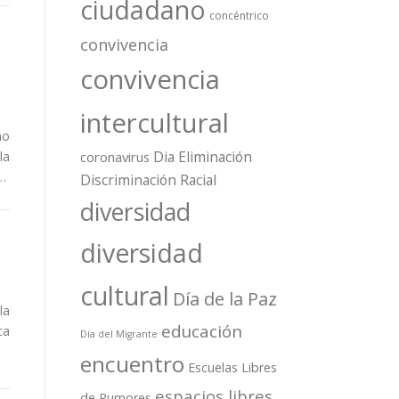
ciudadano
concéntrico
convivencia
convivencia
intercultural
ño
Dia Eliminación
la
coronavirus
 …
Discriminación Racial
diversidad
diversidad
cultural
Día de la Paz
la
educación
ca
Día del Migrante
encuentro
Escuelas Libres
espacios libres
de Rumores