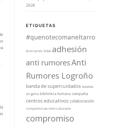
2026
ETIQUETAS
de
#quenotecomaneltarro
ón
adhesión
va
Acercando Vidas
Anti
anti rumores
Rumores Logroño
banda de supercuidados
batallas
campaña
biblioteca humana
de gallos
centros educativos
colaboración
la
competencias interculturales
as
compromiso