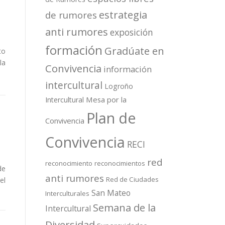
estrategia
de rumores
anti rumores
exposición
formación
Gradúate en
to
la
Convivencia
información
intercultural
Logroño
Mesa por la
Intercultural
Plan de
Convivencia
Convivencia
RECI
red
reconocimiento
reconocimientos
de
anti rumores
Red de Ciudades
el
San Mateo
Interculturales
Semana de la
Intercultural
Diversidad