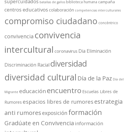
supercuidados
campaña
biblioteca humana
batallas de gallos
centros educativos
colaboración
competencias interculturales
compromiso ciudadano
concéntrico
convivencia
convivencia
intercultural
Dia Eliminación
coronavirus
diversidad
Discriminación Racial
diversidad cultural
Día de la Paz
Día del
encuentro
educación
Escuelas Libres de
Migrante
estrategia
espacios libres de rumores
Rumores
formación
anti rumores
exposición
Gradúate en Convivencia
información