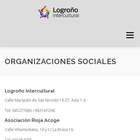
Saltar
contenido
Menú
LOGROÑO INTERCULTURAL
ORGANIZACIONES SOCIALES
ESTRATEGIA ANTI RUMORES
Logroño Intercultural
Calle Marqués de San Nicolás 19-27. Aula 1.4.
GRADÚATE EN CONVIVENCIA
CAMPAÑAS
Tel. 941277865 / 683167296.
Asociación Rioja Acoge
RECURSOS
PUNTO DE ACOGIDA
Calle Villamediana, 16 y C/ La Brava 16.
Tel. 941054075