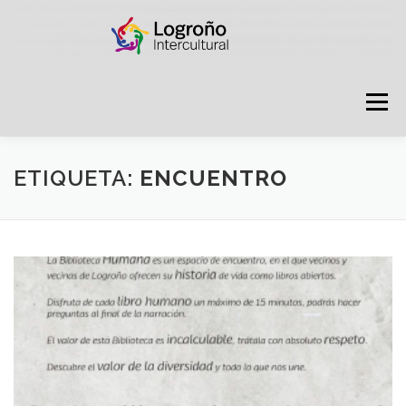
Saltar
contenido
Menú
LOGROÑO INTERCULTURAL
ETIQUETA:
ENCUENTRO
ESTRATEGIA ANTI RUMORES
GRADÚATE EN CONVIVENCIA
CAMPAÑAS
RECURSOS
PUNTO DE ACOGIDA