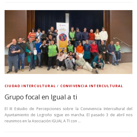
CIUDAD INTERCULTURAL
/
CONVIVENCIA INTERCULTURAL
Grupo focal en Igual a ti
El III Estudio de Percepciones sobre la Convivencia Intercultural del
Ayuntamiento de Logroño sigue en marcha. El pasado 3 de abril nos
reunimos en la Asociación IGUAL A TI con …
N