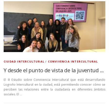
CIUDAD INTERCULTURAL
/
CONVIVENCIA INTERCULTURAL
Y desde el punto de vista de la juventud …
El III Estudio sobre Convivencia Intercultural que está desarrollando
Logroño Intercultural en la ciudad, está permitiendo conocer cómo se
perciben las relaciones entre la ciudadanía en diferentes ámbitos
sociales. El …