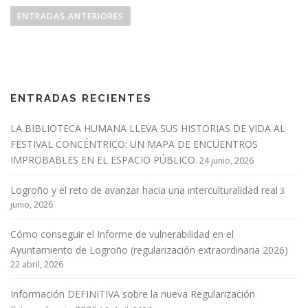
a
ENTRADAS ANTERIORES
v
e
g
a
ENTRADAS RECIENTES
c
i
LA BIBLIOTECA HUMANA LLEVA SUS HISTORIAS DE VIDA AL
ó
FESTIVAL CONCÉNTRICO: UN MAPA DE ENCUENTROS
n
IMPROBABLES EN EL ESPACIO PÚBLICO.
24 junio, 2026
d
Logroño y el reto de avanzar hacia una interculturalidad real
e
3
junio, 2026
e
n
Cómo conseguir el Informe de vulnerabilidad en el
t
Ayuntamiento de Logroño (regularización extraordinaria 2026)
r
22 abril, 2026
a
Información DEFINITIVA sobre la nueva Regularización
d