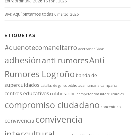
Extraordinaria 2026
16 abril, 2026
a
s
8M: Aquí pintamos todas
6 marzo, 2026
ETIQUETAS
#quenotecomaneltarro
Acercando Vidas
adhesión
Anti
anti rumores
Rumores Logroño
banda de
supercuidados
campaña
biblioteca humana
batallas de gallos
centros educativos
colaboración
competencias interculturales
compromiso ciudadano
concéntrico
convivencia
convivencia
intercultural