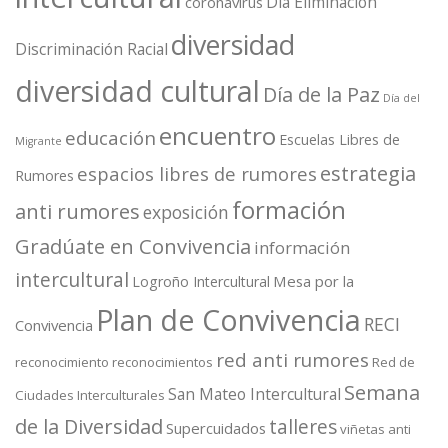
Dia Eliminación
coronavirus
diversidad
Discriminación Racial
diversidad cultural
Día de la Paz
Día del
encuentro
educación
Escuelas Libres de
Migrante
estrategia
espacios libres de rumores
Rumores
formación
anti rumores
exposición
Gradúate en Convivencia
información
intercultural
Mesa por la
Logroño Intercultural
Plan de Convivencia
RECI
Convivencia
red anti rumores
reconocimiento
reconocimientos
Red de
Semana
San Mateo Intercultural
Ciudades Interculturales
de la Diversidad
talleres
Supercuidados
viñetas anti