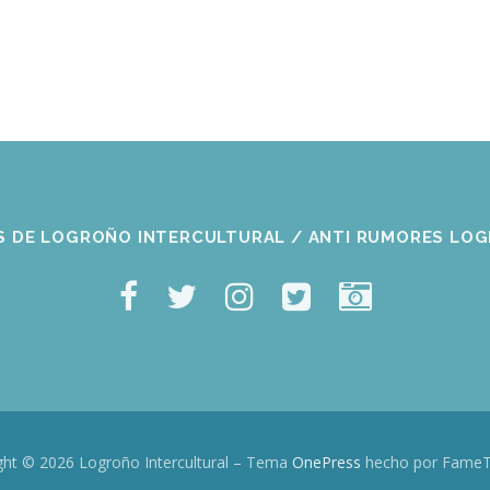
S DE LOGROÑO INTERCULTURAL / ANTI RUMORES LO
ght © 2026 Logroño Intercultural
–
Tema
OnePress
hecho por Fame