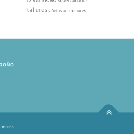
Supercuidados
talleres
viñetas anti rumores
GROÑO
Themes