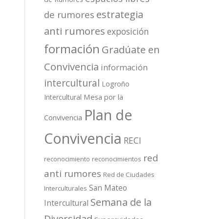
estrategia
de rumores
anti rumores
exposición
formación
Gradúate en
Convivencia
información
intercultural
Logroño
Mesa por la
Intercultural
Plan de
Convivencia
Convivencia
RECI
red
reconocimiento
reconocimientos
anti rumores
Red de Ciudades
San Mateo
Interculturales
Semana de la
Intercultural
Diversidad