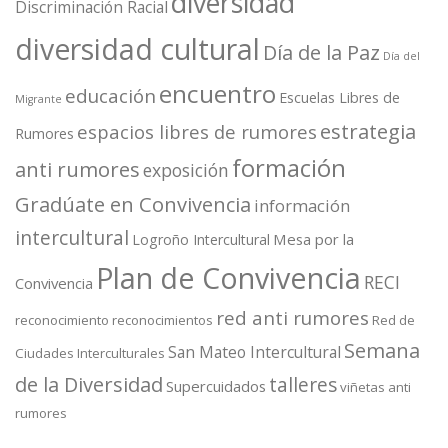
diversidad
Discriminación Racial
diversidad cultural
Día de la Paz
Día del
encuentro
educación
Escuelas Libres de
Migrante
estrategia
espacios libres de rumores
Rumores
formación
anti rumores
exposición
Gradúate en Convivencia
información
intercultural
Mesa por la
Logroño Intercultural
Plan de Convivencia
RECI
Convivencia
red anti rumores
reconocimiento
reconocimientos
Red de
Semana
San Mateo Intercultural
Ciudades Interculturales
de la Diversidad
talleres
Supercuidados
viñetas anti
rumores