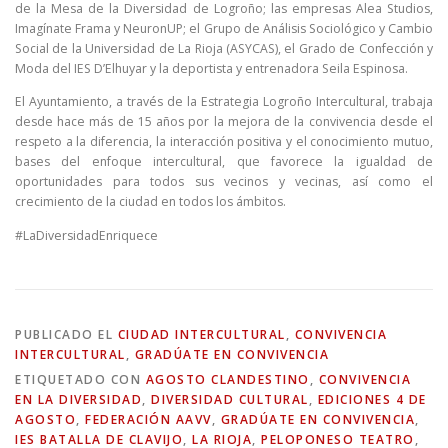
de la Mesa de la Diversidad de Logroño; las empresas Alea Studios,
Imagínate Frama y NeuronUP; el Grupo de Análisis Sociológico y Cambio
Social de la Universidad de La Rioja (ASYCAS), el Grado de Confección y
Moda del IES D’Elhuyar y la deportista y entrenadora Seila Espinosa.
El Ayuntamiento, a través de la Estrategia Logroño Intercultural, trabaja
desde hace más de 15 años por la mejora de la convivencia desde el
respeto a la diferencia, la interacción positiva y el conocimiento mutuo,
bases del enfoque intercultural, que favorece la igualdad de
oportunidades para todos sus vecinos y vecinas, así como el
crecimiento de la ciudad en todos los ámbitos.
#LaDiversidadEnriquece
PUBLICADO EL
CIUDAD INTERCULTURAL
,
CONVIVENCIA
INTERCULTURAL
,
GRADÚATE EN CONVIVENCIA
ETIQUETADO CON
AGOSTO CLANDESTINO
,
CONVIVENCIA
EN LA DIVERSIDAD
,
DIVERSIDAD CULTURAL
,
EDICIONES 4 DE
AGOSTO
,
FEDERACIÓN AAVV
,
GRADÚATE EN CONVIVENCIA
,
IES BATALLA DE CLAVIJO
,
LA RIOJA
,
PELOPONESO TEATRO
,