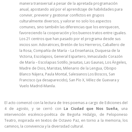
manera transversal a pesar de la apretada programación
anual, apostando así por el aprendizaje de habilidades para
convivir, prevenir y gestionar conflictos en grupos
culturalmente diversos, y valorar no solo los aspectos
comunes, sino también las diferencias que los enriquecen,
favoreciendo la cooperación y los buenos tratos entre iguales.
Los 21 centros que han pasado por el programa desde sus
inicios son: Adoratrices, Bretón de los Herreros, Caballero de
la Rosa, Compañía de María – La Enseñanza, Duquesa de la
Victoria, Escolapios, General Espartero, Inmaculado Corazón
de María – Escolapias Sotillo, Jesuitas, Las Gaunas, Los Ángeles,
Madre de Dios, Maristas, Milenario de la Lengua, Obispo
Blanco Nájera, Paula Montal, Salesianos Los Boscos, San
Francisco (ya desaparecido), San Pío X, Vélez de Guevara y
Vuelo Madrid-Manila.
El acto comenzó con la lectura de tres poemas a cargo de Ediciones del
4 de agosto, y se cerró con
La Ciudad que Nos Sueña,
una
intervención escénico-poética de Begoña Hidalgo, de Peloponeso
Teatro, inspirada en textos de Octavio Paz, en torno a la memoria, los
caminos, la convivencia y la diversidad cultural.