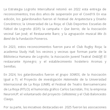
La Estrategia Logroño Intercultural retomó en 2022 esta entrega de
reconocimientos, tras dos años de suspensión por el Covid19. En esa
edición, los galardonados fueron el Festival de Arquitectura y Diseño
Concéntrico; la Universidad de La Rioja; el Club Deportivo Escuelas de
Fútbol de Logroño (EDF); la campaña
+ Que barrio,
de la Asociación
vecinal San José; el Restaurante Íkaro; y la agrupación musical
Mix Es
Band
de la Fundación Pioneros.
En 2023, estos reconocimientos fueron para el Club Rugby Rioja; la
academia Study Hall; los vecinos y vecinas que forman parte de la
Biblioteca Humana de Logroño; la Asociación Juvenil Teatral
On&Off
; El
restaurante Ajonegro; y el establecimiento hostelero Aromas y
Semillas.
En 2024, los galardonados fueron el grupo
SOMOS
, de la Asociación
Igual a Ti; el Proyecto de investigación
Hatemedia
de la Universidad
Internacional de La Rioja (UNIR); el Festival de Teatro Iberoamericano
de La Rioja (FITLO); el humorista gráfico Carlos Sacristán,
Tris
; la empresa
NeuronUP; el voluntariado del proyecto
Callestenia;
y el Club Baloncesto
Clavijo
.
Por su parte, las iniciativas destacadas en 2025 fueron las asociaciones