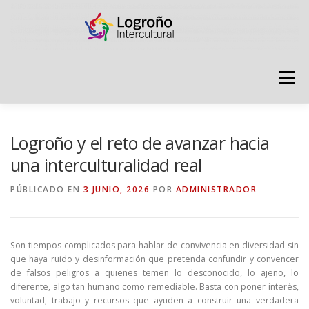
Saltar
contenido
Menú
LOGROÑO INTERCULTURAL
Logroño y el reto de avanzar hacia
una interculturalidad real
ESTRATEGIA ANTI RUMORES
PÚBLICADO EN
3 JUNIO, 2026
POR
ADMINISTRADOR
GRADÚATE EN CONVIVENCIA
CAMPAÑAS
Son tiempos complicados para hablar de convivencia en diversidad sin
que haya ruido y desinformación que pretenda confundir y convencer
de falsos peligros a quienes temen lo desconocido, lo ajeno, lo
RECURSOS
PUNTO DE ACOGIDA
diferente, algo tan humano como remediable. Basta con poner interés,
voluntad, trabajo y recursos que ayuden a construir una verdadera