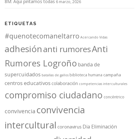
8M: Aquí pintamos todas
6 marzo, 2026
ETIQUETAS
#quenotecomaneltarro
Acercando Vidas
adhesión
Anti
anti rumores
Rumores Logroño
banda de
supercuidados
campaña
biblioteca humana
batallas de gallos
centros educativos
colaboración
competencias interculturales
compromiso ciudadano
concéntrico
convivencia
convivencia
intercultural
Dia Eliminación
coronavirus