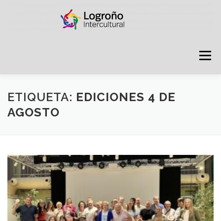
Saltar
contenido
Menú
LOGROÑO INTERCULTURAL
ETIQUETA:
EDICIONES 4 DE
AGOSTO
ESTRATEGIA ANTI RUMORES
GRADÚATE EN CONVIVENCIA
CAMPAÑAS
RECURSOS
PUNTO DE ACOGIDA