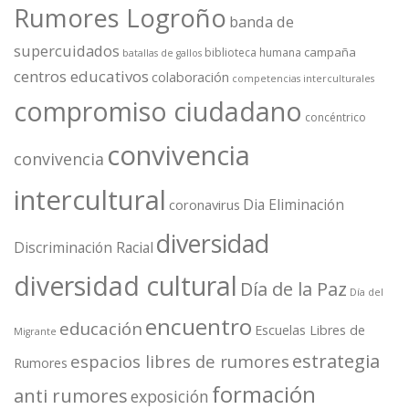
Rumores Logroño
banda de
supercuidados
campaña
biblioteca humana
batallas de gallos
centros educativos
colaboración
competencias interculturales
compromiso ciudadano
concéntrico
convivencia
convivencia
intercultural
Dia Eliminación
coronavirus
diversidad
Discriminación Racial
diversidad cultural
Día de la Paz
Día del
encuentro
educación
Escuelas Libres de
Migrante
estrategia
espacios libres de rumores
Rumores
formación
anti rumores
exposición