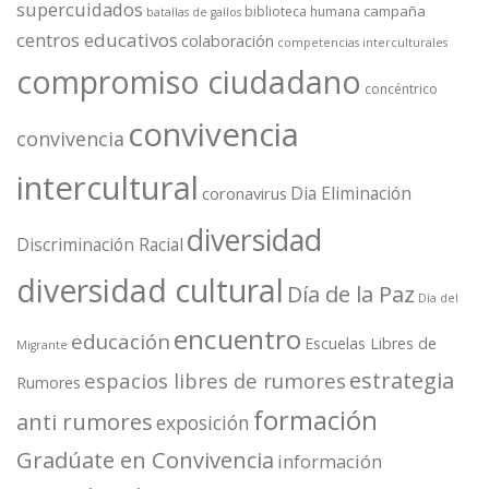
supercuidados
campaña
biblioteca humana
batallas de gallos
centros educativos
colaboración
competencias interculturales
compromiso ciudadano
concéntrico
convivencia
convivencia
intercultural
Dia Eliminación
coronavirus
diversidad
Discriminación Racial
diversidad cultural
Día de la Paz
Día del
encuentro
educación
Escuelas Libres de
Migrante
estrategia
espacios libres de rumores
Rumores
formación
anti rumores
exposición
Gradúate en Convivencia
información