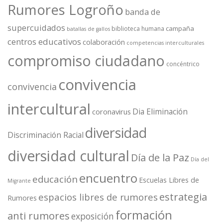
Rumores Logroño
banda de
supercuidados
campaña
biblioteca humana
batallas de gallos
centros educativos
colaboración
competencias interculturales
compromiso ciudadano
concéntrico
convivencia
convivencia
intercultural
Dia Eliminación
coronavirus
diversidad
Discriminación Racial
diversidad cultural
Día de la Paz
Día del
encuentro
educación
Escuelas Libres de
Migrante
estrategia
espacios libres de rumores
Rumores
formación
anti rumores
exposición