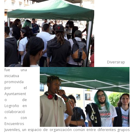
Diversirap
fue una
iniciativa
promovida
por el
Ayuntamient
o de
Logroño en
colaboració
n con
Encuentros
Juveniles, un espacio de organización común entre diferentes grupos