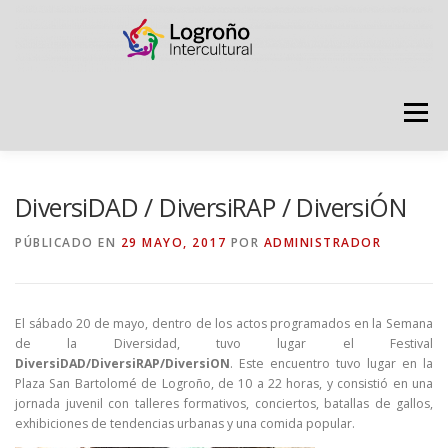
Saltar
contenido
Menú
LOGROÑO INTERCULTURAL
DiversiDAD / DiversiRAP / DiversiÓN
PÚBLICADO EN
29 MAYO, 2017
POR
ADMINISTRADOR
ESTRATEGIA ANTI RUMORES
El sábado 20 de mayo, dentro de los actos programados en la Semana
GRADÚATE EN CONVIVENCIA
CAMPAÑAS
de la Diversidad, tuvo lugar el Festival
DiversiDAD/DiversiRAP/DiversiON
. Este encuentro tuvo lugar en la
Plaza San Bartolomé de Logroño, de 10 a 22 horas, y consistió en una
jornada juvenil con talleres formativos, conciertos, batallas de gallos,
RECURSOS
PUNTO DE ACOGIDA
exhibiciones de tendencias urbanas y una comida popular.