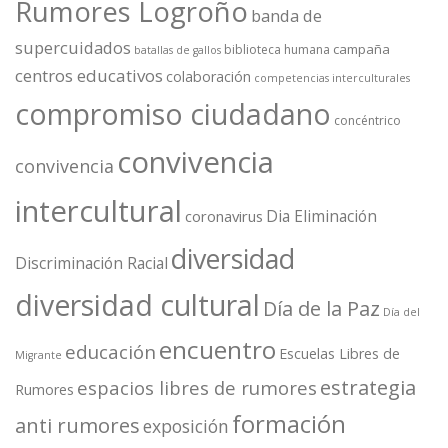
Rumores Logroño
banda de
supercuidados
campaña
biblioteca humana
batallas de gallos
centros educativos
colaboración
competencias interculturales
compromiso ciudadano
concéntrico
convivencia
convivencia
intercultural
Dia Eliminación
coronavirus
diversidad
Discriminación Racial
diversidad cultural
Día de la Paz
Día del
encuentro
educación
Escuelas Libres de
Migrante
estrategia
espacios libres de rumores
Rumores
formación
anti rumores
exposición