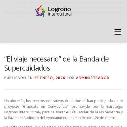
Saltar
contenido
Menú
LOGROÑO INTERCULTURAL
“El viaje necesario” de la Banda de
Supercuidados
ESTRATEGIA ANTI RUMORES
PÚBLICADO EN
29 ENERO, 2026
POR
ADMINISTRADOR
GRADÚATE EN CONVIVENCIA
CAMPAÑAS
Un año más, los centros educativos de la ciudad han participado en el
proyecto “Gradúate en Convivencia“ -promovido por la Estrategia
Logroño Intercultural-, para celebrar el Día Escolar de la No Violencia y
RECURSOS
PUNTO DE ACOGIDA
la Paz en el Auditorio del Ayuntamiento este miércoles 28 de enero.