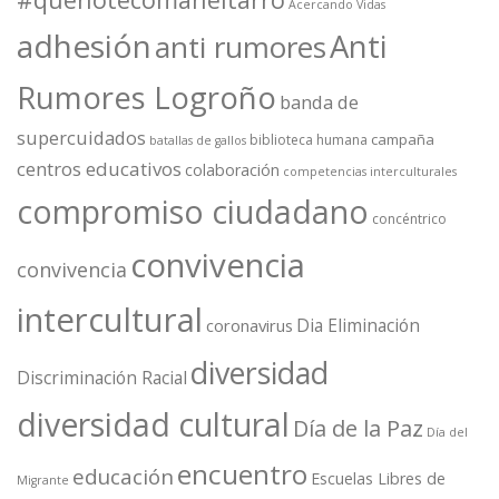
Acercando Vidas
adhesión
Anti
anti rumores
Rumores Logroño
banda de
supercuidados
campaña
biblioteca humana
batallas de gallos
centros educativos
colaboración
competencias interculturales
compromiso ciudadano
concéntrico
convivencia
convivencia
intercultural
Dia Eliminación
coronavirus
diversidad
Discriminación Racial
diversidad cultural
Día de la Paz
Día del
encuentro
educación
Escuelas Libres de
Migrante