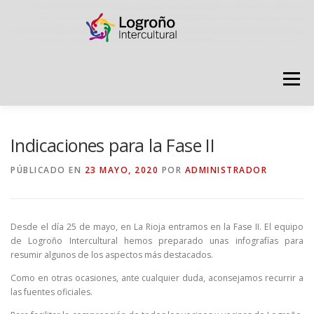
Saltar
contenido
Menú
LOGROÑO INTERCULTURAL
Indicaciones para la Fase II
PÚBLICADO EN
23 MAYO, 2020
POR
ADMINISTRADOR
ESTRATEGIA ANTI RUMORES
Desde el día 25 de mayo, en La Rioja entramos en la Fase II. El equipo
GRADÚATE EN CONVIVENCIA
CAMPAÑAS
de Logroño Intercultural hemos preparado unas infografías para
resumir algunos de los aspectos más destacados.
Como en otras ocasiones, ante cualquier duda, aconsejamos recurrir a
RECURSOS
PUNTO DE ACOGIDA
las fuentes oficiales.