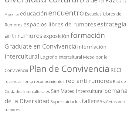
Día de la Paz
Día del
encuentro
educación
Escuelas Libres de
Migrante
estrategia
espacios libres de rumores
Rumores
formación
anti rumores
exposición
Gradúate en Convivencia
información
intercultural
Mesa por la
Logroño Intercultural
Plan de Convivencia
RECI
Convivencia
red anti rumores
reconocimiento
reconocimientos
Red de
Semana
San Mateo Intercultural
Ciudades Interculturales
de la Diversidad
talleres
Supercuidados
viñetas anti
rumores