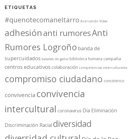
ETIQUETAS
#quenotecomaneltarro
Acercando Vidas
adhesión
Anti
anti rumores
Rumores Logroño
banda de
supercuidados
campaña
biblioteca humana
batallas de gallos
centros educativos
colaboración
competencias interculturales
compromiso ciudadano
concéntrico
convivencia
convivencia
intercultural
Dia Eliminación
coronavirus
diversidad
Discriminación Racial
diversidad cultural