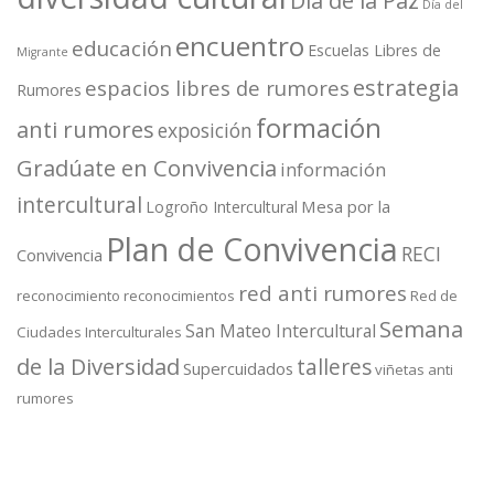
Día de la Paz
Día del
encuentro
educación
Escuelas Libres de
Migrante
estrategia
espacios libres de rumores
Rumores
formación
anti rumores
exposición
Gradúate en Convivencia
información
intercultural
Mesa por la
Logroño Intercultural
Plan de Convivencia
RECI
Convivencia
red anti rumores
reconocimiento
reconocimientos
Red de
Semana
San Mateo Intercultural
Ciudades Interculturales
de la Diversidad
talleres
Supercuidados
viñetas anti
rumores