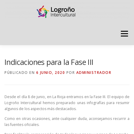
Saltar
contenido
Menú
LOGROÑO INTERCULTURAL
Indicaciones para la Fase III
PÚBLICADO EN
6 JUNIO, 2020
POR
ADMINISTRADOR
ESTRATEGIA ANTI RUMORES
Desde el día 8 de junio, en La Rioja entramos en la Fase III. El equipo de
GRADÚATE EN CONVIVENCIA
CAMPAÑAS
Logroño Intercultural hemos preparado unas infografías para resumir
algunos de los aspectos más destacados.
Como en otras ocasiones, ante cualquier duda, aconsejamos recurrir a
RECURSOS
PUNTO DE ACOGIDA
las fuentes oficiales.