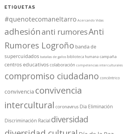
ETIQUETAS
#quenotecomaneltarro
Acercando Vidas
adhesión
Anti
anti rumores
Rumores Logroño
banda de
supercuidados
campaña
biblioteca humana
batallas de gallos
centros educativos
colaboración
competencias interculturales
compromiso ciudadano
concéntrico
convivencia
convivencia
intercultural
Dia Eliminación
coronavirus
diversidad
Discriminación Racial
diversidad cultural