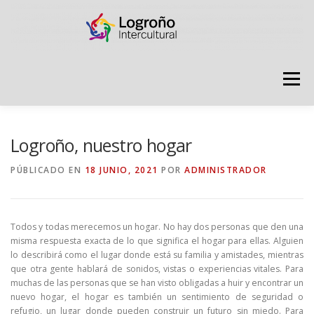
Saltar
contenido
Menú
LOGROÑO INTERCULTURAL
Logroño, nuestro hogar
PÚBLICADO EN
18 JUNIO, 2021
POR
ADMINISTRADOR
ESTRATEGIA ANTI RUMORES
Todos y todas merecemos un hogar. No hay dos personas que den una
GRADÚATE EN CONVIVENCIA
CAMPAÑAS
misma respuesta exacta de lo que significa el hogar para ellas. Alguien
lo describirá como el lugar donde está su familia y amistades, mientras
que otra gente hablará de sonidos, vistas o experiencias vitales. Para
muchas de las personas que se han visto obligadas a huir y encontrar un
RECURSOS
PUNTO DE ACOGIDA
nuevo hogar, el hogar es también un sentimiento de seguridad o
refugio, un lugar donde pueden construir un futuro sin miedo. Para