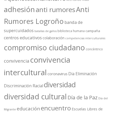
adhesión
Anti
anti rumores
Rumores Logroño
banda de
supercuidados
campaña
biblioteca humana
batallas de gallos
centros educativos
colaboración
competencias interculturales
compromiso ciudadano
concéntrico
convivencia
convivencia
intercultural
Dia Eliminación
coronavirus
diversidad
Discriminación Racial
diversidad cultural
Día de la Paz
Día del
encuentro
educación
Escuelas Libres de
Migrante