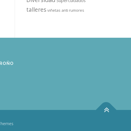
Supercuidados
talleres
viñetas anti rumores
GROÑO
Themes