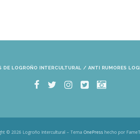
S DE LOGROÑO INTERCULTURAL / ANTI RUMORES LO
ght © 2026 Logroño Intercultural
–
Tema
OnePress
hecho por Fame