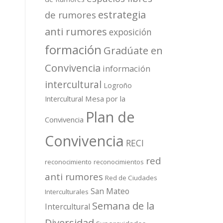
estrategia
de rumores
anti rumores
exposición
formación
Gradúate en
Convivencia
información
intercultural
Logroño
Mesa por la
Intercultural
Plan de
Convivencia
Convivencia
RECI
red
reconocimiento
reconocimientos
anti rumores
Red de Ciudades
San Mateo
Interculturales
Semana de la
Intercultural
Diversidad