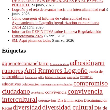
DE ENCUENTROS IMPROBABLES EN EL ESPACIO
PÚBLICO.
24 junio, 2026
Logroño y el reto de avanzar hacia una interculturalidad real
3
junio, 2026
Cómo conseguir el Informe de vulnerabilidad en el
Ayuntamiento de Logroño (regularización extraordinaria
2026)
22 abril, 2026
Información DEFINITIVA sobre la nueva Regularización
Extraordinaria 2026
16 abril, 2026
8M: Aquí pintamos todas
6 marzo, 2026
Etiquetas
adhesión
anti
#quenotecomaneltarro
Acercando Vidas
Anti Rumores Logroño
rumores
banda de
supercuidados
centros
campaña
biblioteca humana
batallas de gallos
compromiso
educativos
colaboración
competencias interculturales
convivencia
ciudadano
convivencia
concéntrico
intercultural
Dia Eliminación Discriminación
coronavirus
diversidad cultural
diversidad
Día de
Racial