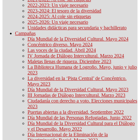
2022-2023: Un viaje necesario
2023-2024: El tesoro de la diversidad
2024-2025: Al cole sin etiquetas
2025-2026: Un viaje necesario
Unidades didácticas para secundaria y bachillerato
Campañas
Día Mundial de la Diversidad Cultural. Mayo 2024
Concéntrico diverso. Mayo 2024
Las voces de la ciudad. Abril 2024
IV Jornada de Diálogo Intercultural. Marzo 2024
Maletas llenas de riqueza. Diciembre 2023
La Biblioteca Humana de Logroño. Mayo, junio y julio
2023
La diversidad en la ‘Pista Central’ de Concéntrico.
Mayo 2023
Día Mundial de la Diversidad Cultural. Mayo 2023
III Jornadas de Diálogo Intercultural. Marzo 2023
Ciudadanía con derecho a voto. Elecciones municipales
2023
Puertas abiertas a la diversidad. Septiembre 2022
Día Mundial de las Personas Refugiadas. Junio 2022
Día Mundial de la Diversidad Cultural para el Diálogo
y el Desarrollo. Mayo 2022
Día Internacional de la Eliminación de la