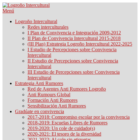
Saltar
contenido
Menú
Logroño Intercultural
Redes interculturales
I Plan de Convivencia e Integración 2009-2012
II Plan de Convivencia Intercultural 2015-2018
(III Plan) Estrategia Logroño Intercultural 2022-2025
I Estudio de Percepciones sobre Convivencia
Intercultural
II Estudio de Percepciones sobre Convivencia
Intercultural
III Estudio de Percepciones sobre Convivencia
Intercultural
Estrategia Anti Rumores
Red de Agentes Anti Rumores Logroño
Anti Rumours Global
Formación Anti Rumores
Sensibilización Anti Rumores
Gradúate en convivencia
2017-2018: Compromiso escolar por la convivencia
2018-2019: Escuelas Libres de Rumores
2019-2020: Un cole de cuidado(s)
2020-2021: El tesoro de la diversidad
2021-2022: Al cole sin etiquetas