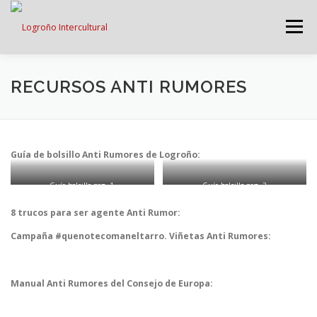
Saltar
contenido
Menú
LOGROÑO INTERCULTURAL
RECURSOS ANTI RUMORES
ESTRATEGIA ANTI RUMORES
Guía de bolsillo Anti Rumores de Logroño:
Guía bolsillo pag. 1
Guía bolsillo pag. 2
GRADÚATE EN CONVIVENCIA
CAMPAÑAS
8 trucos para ser agente Anti Rumor:
Campaña #quenotecomaneltarro. Viñetas Anti Rumores:
RECURSOS
PUNTO DE ACOGIDA
Manual Anti Rumores del Consejo de Europa: