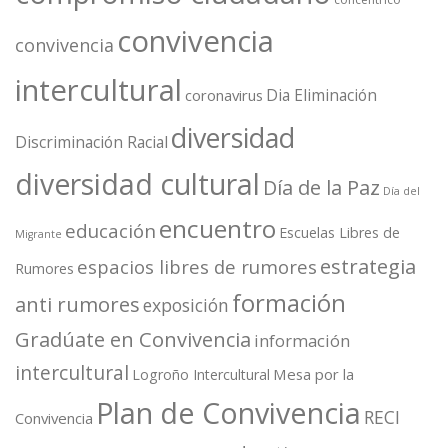
convivencia
convivencia
intercultural
Dia Eliminación
coronavirus
diversidad
Discriminación Racial
diversidad cultural
Día de la Paz
Día del
encuentro
educación
Escuelas Libres de
Migrante
estrategia
espacios libres de rumores
Rumores
formación
anti rumores
exposición
Gradúate en Convivencia
información
intercultural
Mesa por la
Logroño Intercultural
Plan de Convivencia
RECI
Convivencia