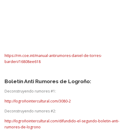
https://rm.coe.int/manual-antirumores-daniel-de-torres-
barderi/16808ee618
Boletín Anti Rumores de Logroño:
Deconstruyendo rumores #1:
http://logroñointercultural.com/3080-2
Deconstruyendo rumores #2:
http://logroñointercultural.com/difundido-el-segundo-boletin-anti-
rumores-de-logrono