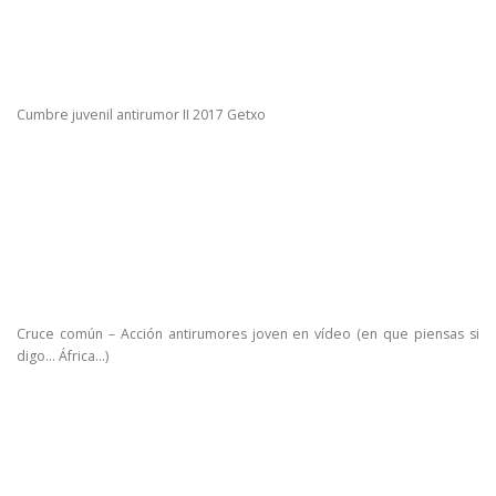
Cumbre juvenil antirumor II 2017 Getxo
Cruce común – Acción antirumores joven en vídeo (en que piensas si
digo… África…)