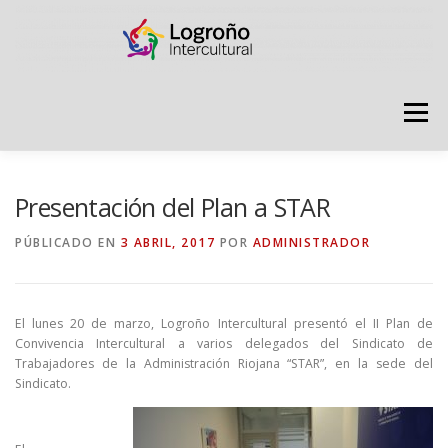
Saltar
contenido
Menú
LOGROÑO INTERCULTURAL
Presentación del Plan a STAR
PÚBLICADO EN
3 ABRIL, 2017
POR
ADMINISTRADOR
ESTRATEGIA ANTI RUMORES
El lunes 20 de marzo, Logroño Intercultural presentó el II Plan de
GRADÚATE EN CONVIVENCIA
CAMPAÑAS
Convivencia Intercultural a varios delegados del Sindicato de
Trabajadores de la Administración Riojana “STAR”, en la sede del
Sindicato.
RECURSOS
PUNTO DE ACOGIDA