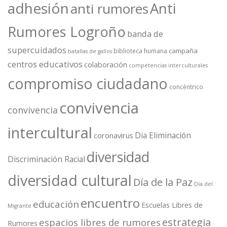
adhesión
Anti
anti rumores
Rumores Logroño
banda de
supercuidados
campaña
biblioteca humana
batallas de gallos
centros educativos
colaboración
competencias interculturales
compromiso ciudadano
concéntrico
convivencia
convivencia
intercultural
Dia Eliminación
coronavirus
diversidad
Discriminación Racial
diversidad cultural
Día de la Paz
Día del
encuentro
educación
Escuelas Libres de
Migrante
estrategia
espacios libres de rumores
Rumores