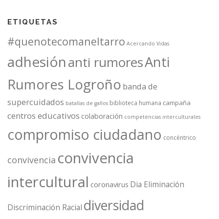
ETIQUETAS
#quenotecomaneltarro
Acercando Vidas
adhesión
Anti
anti rumores
Rumores Logroño
banda de
supercuidados
campaña
biblioteca humana
batallas de gallos
centros educativos
colaboración
competencias interculturales
compromiso ciudadano
concéntrico
convivencia
convivencia
intercultural
Dia Eliminación
coronavirus
diversidad
Discriminación Racial