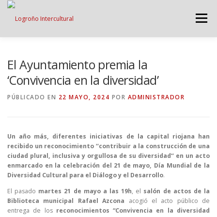
Saltar
contenido
Menú
LOGROÑO INTERCULTURAL
El Ayuntamiento premia la
‘Convivencia en la diversidad’
ESTRATEGIA ANTI RUMORES
PÚBLICADO EN
22 MAYO, 2024
POR
ADMINISTRADOR
GRADÚATE EN CONVIVENCIA
CAMPAÑAS
Un año más, diferentes iniciativas de la capital riojana han
recibido un reconocimiento ‘‘contribuir a la construcción de una
ciudad plural, inclusiva y orgullosa de su diversidad‘‘ en un acto
RECURSOS
PUNTO DE ACOGIDA
enmarcado en la celebración del 21 de mayo, Día Mundial de la
Diversidad Cultural para el Diálogo y el Desarrollo
.
El pasado
martes 21 de mayo a las 19h
, el
salón de actos
de la
Biblioteca municipal Rafael Azcona
acogió el acto público de
entrega de los
reconocimientos “Convivencia en la diversidad