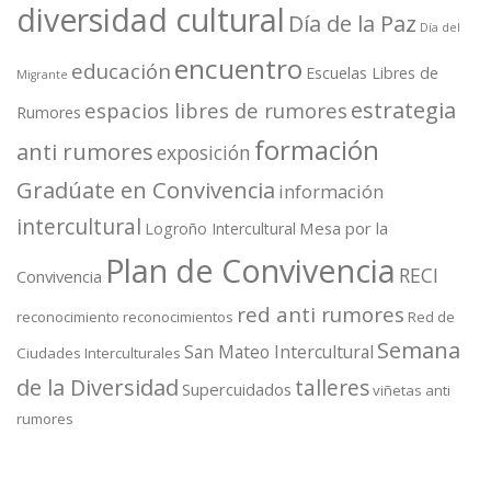
diversidad cultural
Día de la Paz
Día del
encuentro
educación
Escuelas Libres de
Migrante
estrategia
espacios libres de rumores
Rumores
formación
anti rumores
exposición
Gradúate en Convivencia
información
intercultural
Mesa por la
Logroño Intercultural
Plan de Convivencia
RECI
Convivencia
red anti rumores
reconocimiento
reconocimientos
Red de
Semana
San Mateo Intercultural
Ciudades Interculturales
de la Diversidad
talleres
Supercuidados
viñetas anti
rumores