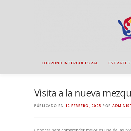
Saltar
contenido
LOGROÑO INTERCULTURAL
ESTRATEG
Visita a la nueva mezqu
PÚBLICADO EN
12 FEBRERO, 2025
POR
ADMINIS
Conocer para comprender mejor es una de las premi