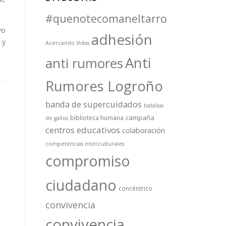
#quenotecomaneltarro
vo
adhesión
 y
Acercando Vidas
Anti
anti rumores
Rumores Logroño
banda de supercuidados
batallas
campaña
biblioteca humana
de gallos
centros educativos
colaboración
competencias interculturales
compromiso
ciudadano
concéntrico
convivencia
convivencia