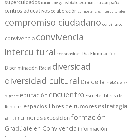
supercuidados
campaña
biblioteca humana
batallas de gallos
centros educativos
colaboración
competencias interculturales
compromiso ciudadano
concéntrico
convivencia
convivencia
intercultural
Dia Eliminación
coronavirus
diversidad
Discriminación Racial
diversidad cultural
Día de la Paz
Día del
encuentro
educación
Escuelas Libres de
Migrante
estrategia
espacios libres de rumores
Rumores
formación
anti rumores
exposición
Gradúate en Convivencia
información