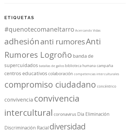
ETIQUETAS
#quenotecomaneltarro
Acercando Vidas
adhesión
Anti
anti rumores
Rumores Logroño
banda de
supercuidados
campaña
biblioteca humana
batallas de gallos
centros educativos
colaboración
competencias interculturales
compromiso ciudadano
concéntrico
convivencia
convivencia
intercultural
Dia Eliminación
coronavirus
diversidad
Discriminación Racial