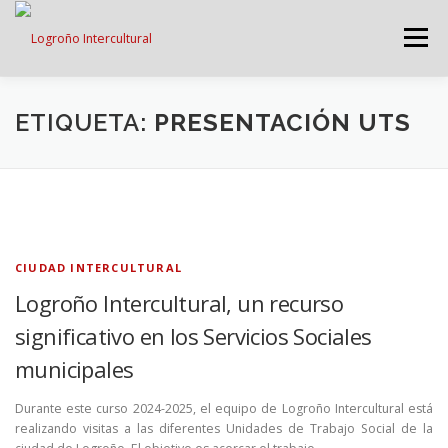
Saltar
contenido
Menú
LOGROÑO INTERCULTURAL
ETIQUETA:
PRESENTACIÓN UTS
ESTRATEGIA ANTI RUMORES
GRADÚATE EN CONVIVENCIA
CAMPAÑAS
CIUDAD INTERCULTURAL
Logroño Intercultural, un recurso
significativo en los Servicios Sociales
RECURSOS
PUNTO DE ACOGIDA
municipales
Durante este curso 2024-2025, el equipo de Logroño Intercultural está
realizando visitas a las diferentes Unidades de Trabajo Social de la