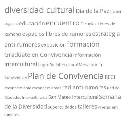
diversidad cultural
Día de la Paz
Día del
encuentro
educación
Escuelas Libres de
Migrante
estrategia
espacios libres de rumores
Rumores
formación
anti rumores
exposición
Gradúate en Convivencia
información
intercultural
Mesa por la
Logroño Intercultural
Plan de Convivencia
RECI
Convivencia
red anti rumores
reconocimiento
reconocimientos
Red de
Semana
San Mateo Intercultural
Ciudades Interculturales
de la Diversidad
talleres
Supercuidados
viñetas anti
rumores