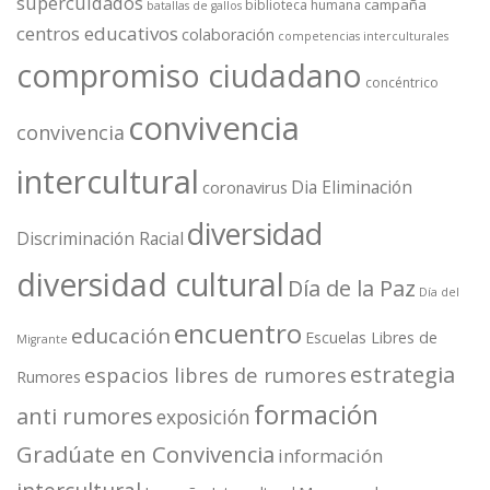
supercuidados
campaña
biblioteca humana
batallas de gallos
centros educativos
colaboración
competencias interculturales
compromiso ciudadano
concéntrico
convivencia
convivencia
intercultural
Dia Eliminación
coronavirus
diversidad
Discriminación Racial
diversidad cultural
Día de la Paz
Día del
encuentro
educación
Escuelas Libres de
Migrante
estrategia
espacios libres de rumores
Rumores
formación
anti rumores
exposición
Gradúate en Convivencia
información