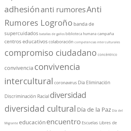
adhesión
Anti
anti rumores
Rumores Logroño
banda de
supercuidados
campaña
biblioteca humana
batallas de gallos
centros educativos
colaboración
competencias interculturales
compromiso ciudadano
concéntrico
convivencia
convivencia
intercultural
Dia Eliminación
coronavirus
diversidad
Discriminación Racial
diversidad cultural
Día de la Paz
Día del
encuentro
educación
Escuelas Libres de
Migrante