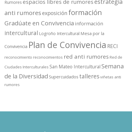
estrategia
espacios libres de rumores
Rumores
formación
anti rumores
exposición
Gradúate en Convivencia
información
intercultural
Mesa por la
Logroño Intercultural
Plan de Convivencia
RECI
Convivencia
red anti rumores
reconocimiento
reconocimientos
Red de
Semana
San Mateo Intercultural
Ciudades Interculturales
de la Diversidad
talleres
Supercuidados
viñetas anti
rumores