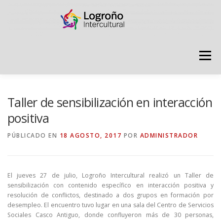
Saltar
contenido
Menú
LOGROÑO INTERCULTURAL
Taller de sensibilización en interacción
positiva
ESTRATEGIA ANTI RUMORES
PÚBLICADO EN
18 AGOSTO, 2017
POR
ADMINISTRADOR
GRADÚATE EN CONVIVENCIA
CAMPAÑAS
El jueves 27 de julio, Logroño Intercultural realizó un Taller de
sensibilización con contenido específico en interacción positiva y
resolución de conflictos, destinado a dos grupos en formación por
RECURSOS
PUNTO DE ACOGIDA
desempleo. El encuentro tuvo lugar en una sala del Centro de Servicios
Sociales Casco Antiguo, donde confluyeron más de 30 personas,