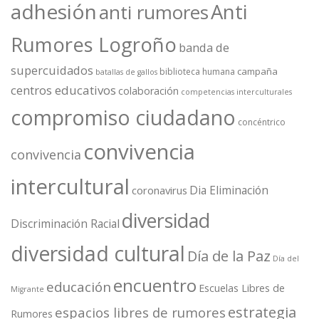
adhesión
Anti
anti rumores
Rumores Logroño
banda de
supercuidados
campaña
biblioteca humana
batallas de gallos
centros educativos
colaboración
competencias interculturales
compromiso ciudadano
concéntrico
convivencia
convivencia
intercultural
Dia Eliminación
coronavirus
diversidad
Discriminación Racial
diversidad cultural
Día de la Paz
Día del
encuentro
educación
Escuelas Libres de
Migrante
estrategia
espacios libres de rumores
Rumores