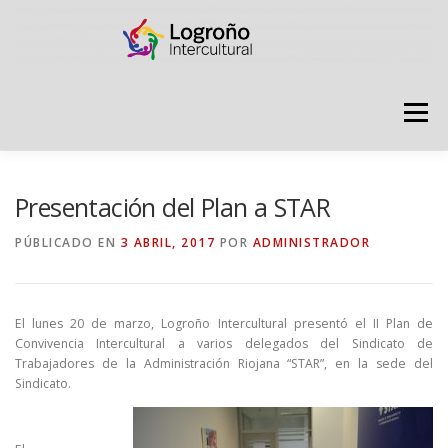
Saltar
contenido
Menú
LOGROÑO INTERCULTURAL
Presentación del Plan a STAR
PÚBLICADO EN
3 ABRIL, 2017
POR
ADMINISTRADOR
ESTRATEGIA ANTI RUMORES
El lunes 20 de marzo, Logroño Intercultural presentó el II Plan de
GRADÚATE EN CONVIVENCIA
CAMPAÑAS
Convivencia Intercultural a varios delegados del Sindicato de
Trabajadores de la Administración Riojana “STAR”, en la sede del
Sindicato.
RECURSOS
PUNTO DE ACOGIDA