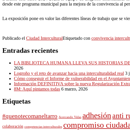
desde este programa municipal para la mejora de la convivencia al pers
La exposición pone en valor las diferentes líneas de trabajo que se v
Publicado el
Ciudad Intercultural
Etiquetado con
convivencia intercult
Entradas recientes
LA BIBLIOTECA HUMANA LLEVA SUS HISTORIAS DE
2026
Logroño y el reto de avanzar hacia una interculturalidad real
3 
Cómo conseguir el Informe de vulnerabilidad en el Ayuntamient
Información DEFINITIVA sobre la nueva Regularización Extra
8M: Aquí pintamos todas
6 marzo, 2026
Etiquetas
adhesión
anti 
#quenotecomaneltarro
Acercando Vidas
compromiso ciudad
colaboración
competencias interculturales