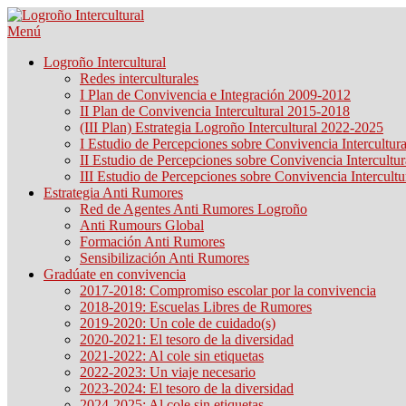
Saltar
contenido
Menú
Logroño Intercultural
Redes interculturales
I Plan de Convivencia e Integración 2009-2012
II Plan de Convivencia Intercultural 2015-2018
(III Plan) Estrategia Logroño Intercultural 2022-2025
I Estudio de Percepciones sobre Convivencia Intercultura
II Estudio de Percepciones sobre Convivencia Intercultur
III Estudio de Percepciones sobre Convivencia Intercultu
Estrategia Anti Rumores
Red de Agentes Anti Rumores Logroño
Anti Rumours Global
Formación Anti Rumores
Sensibilización Anti Rumores
Gradúate en convivencia
2017-2018: Compromiso escolar por la convivencia
2018-2019: Escuelas Libres de Rumores
2019-2020: Un cole de cuidado(s)
2020-2021: El tesoro de la diversidad
2021-2022: Al cole sin etiquetas
2022-2023: Un viaje necesario
2023-2024: El tesoro de la diversidad
2024-2025: Al cole sin etiquetas