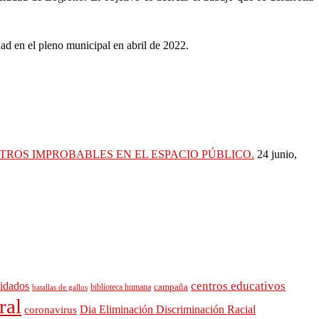
ad en el pleno municipal en abril de 2022.
TROS IMPROBABLES EN EL ESPACIO PÚBLICO.
24 junio,
idados
centros educativos
campaña
biblioteca humana
batallas de gallos
ral
Dia Eliminación Discriminación Racial
coronavirus