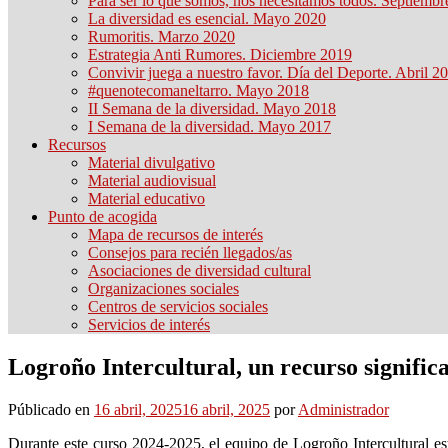
Para ser lo que somos, nos necesitamos todos. Septiemb
La diversidad es esencial. Mayo 2020
Rumoritis. Marzo 2020
Estrategia Anti Rumores. Diciembre 2019
Convivir juega a nuestro favor. Día del Deporte. Abril 2
#quenotecomaneltarro. Mayo 2018
II Semana de la diversidad. Mayo 2018
I Semana de la diversidad. Mayo 2017
Recursos
Material divulgativo
Material audiovisual
Material educativo
Punto de acogida
Mapa de recursos de interés
Consejos para recién llegados/as
Asociaciones de diversidad cultural
Organizaciones sociales
Centros de servicios sociales
Servicios de interés
Logroño Intercultural, un recurso significa
Públicado en
16 abril, 2025
16 abril, 2025
por
Administrador
Durante este curso 2024-2025, el equipo de Logroño Intercultural está