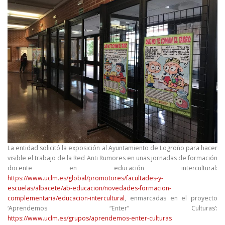
La entidad solicitó la exposición al Ayuntamiento de Logroño para hacer
visible el trabajo de la Red Anti Rumores en unas jornadas de formación
docente en educación intercultural:
https://www.uclm.es/global/promotores/facultades-y-
escuelas/albacete/ab-educacion/novedades-formacion-
complementaria/educacion-intercultural
, enmarcadas en el proyecto
‘Aprendemos “Enter” Culturas’:
https://www.uclm.es/grupos/aprendemos-enter-culturas