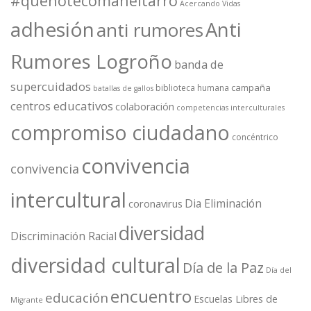
#quenotecomaneltarro
Acercando Vidas
adhesión
Anti
anti rumores
Rumores Logroño
banda de
supercuidados
campaña
biblioteca humana
batallas de gallos
centros educativos
colaboración
competencias interculturales
compromiso ciudadano
concéntrico
convivencia
convivencia
intercultural
Dia Eliminación
coronavirus
diversidad
Discriminación Racial
diversidad cultural
Día de la Paz
Día del
encuentro
educación
Escuelas Libres de
Migrante