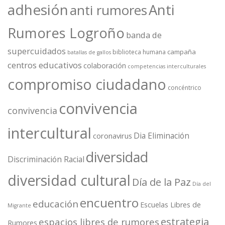
adhesión
Anti
anti rumores
Rumores Logroño
banda de
supercuidados
campaña
biblioteca humana
batallas de gallos
centros educativos
colaboración
competencias interculturales
compromiso ciudadano
concéntrico
convivencia
convivencia
intercultural
Dia Eliminación
coronavirus
diversidad
Discriminación Racial
diversidad cultural
Día de la Paz
Día del
encuentro
educación
Escuelas Libres de
Migrante
estrategia
espacios libres de rumores
Rumores