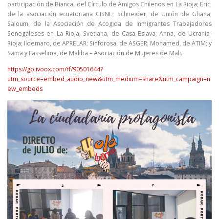
participación de Bianca, del Círculo de Amigos Chilenos en La Rioja; Eric,
de la asociación ecuatoriana CISNE; Schneider, de Unión de Ghana;
Saloum, de la Asociación de Acogida de Inmigrantes Trabajadores
Senegaleses en La Rioja; Svetlana, de Casa Eslava; Anna, de Ucrania-
Rioja; Ildemaro, de APRELAR; Sinforosa, de ASGER; Mohamed, de ATIM; y
Sama y Fasselima, de Maliba – Asociación de Mujeres de Mali.
https://go.ivoox.com/rf/90501644?
utm_source=embed_audio_new&utm_medium=share&utm_campaign=n
ew_embeds