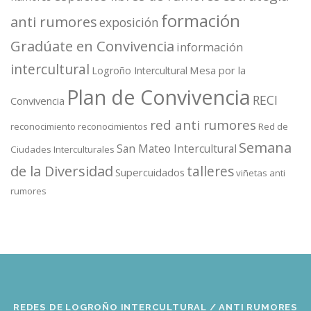
formación
anti rumores
exposición
Gradúate en Convivencia
información
intercultural
Mesa por la
Logroño Intercultural
Plan de Convivencia
RECI
Convivencia
red anti rumores
reconocimiento
reconocimientos
Red de
Semana
San Mateo Intercultural
Ciudades Interculturales
de la Diversidad
talleres
Supercuidados
viñetas anti
rumores
REDES DE LOGROÑO INTERCULTURAL / ANTI RUMORES