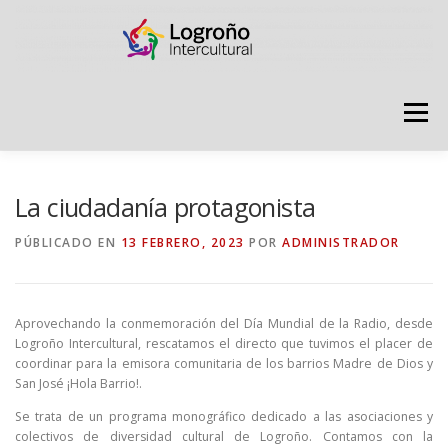
Saltar
contenido
Menú
LOGROÑO INTERCULTURAL
La ciudadanía protagonista
PÚBLICADO EN
13 FEBRERO, 2023
POR
ADMINISTRADOR
ESTRATEGIA ANTI RUMORES
Aprovechando la conmemoración del Día Mundial de la Radio, desde
GRADÚATE EN CONVIVENCIA
CAMPAÑAS
Logroño Intercultural, rescatamos el directo que tuvimos el placer de
coordinar para la emisora comunitaria de los barrios Madre de Dios y
San José ¡Hola Barrio!.
RECURSOS
PUNTO DE ACOGIDA
Se trata de un programa monográfico dedicado a las asociaciones y
colectivos de diversidad cultural de Logroño. Contamos con la